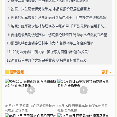
5
抵押公寓闯拉美：皇马主席候选人的百万欧元发家史
6
独家：米兰密会伊劳拉曝光 水晶宫报价已摆在桌面上
7
凯恩的冠军救赎：从热刺无冠到拜仁称王，世界杯才是终极战场！
8
独家：红军锁定柏林赫塔16岁中场新星 千万欧元解约金引多队角逐
9
麦迪逊谈热刺低迷赛季：伤病潮绝非借口 德泽尔比点燃复兴希望
10
斯图加特官宣锁定霍村中场大将 普罗梅尔三年合约落笔
11
120万欧元背后的抉择：樊振东为何选择杜塞尔多夫？
12
迪亚斯首季拜仁之旅完美收官 剑指世界杯蓄势待发
最新视频
更多
05月16日 英超第37轮 阿斯顿维拉vs
05月15日 西甲第36轮 赫罗纳vs皇家
利物浦 全场录像
社会 全场录像