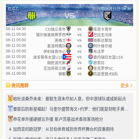
厄瓜乙
2026年06月11日 04:30
VS
vs
06-11 04:30
CD独立青年
库恩卡青年
vs
06-11 05:00
锡尔维奥佩蒂罗西
巴拉圭河床
vs
06-11 05:00
英格兰
哥斯达黎加
vs
06-11 05:00
夏洛特鹰队
阿什维尔城
vs
06-11 05:00
伊利体育中心
布法罗
vs
06-11 05:00
波多黎各女篮U18
委内瑞拉女篮U18
vs
06-11 06:00
国民波托斯
欧若拉
vs
06-11 06:00
芝加哥荷兰狮
圣克罗伊SC
vs
06-11 06:00
钢都
匹兹堡猎犬B队
资讯推荐
更多
1
帕杜谈桑乔未来：曼联生涯未尽如人意，但中游球队或成新起点
2
曼联后防新星崛起！马奎尔盛赞海文+约罗：他们能复刻枪手黄金组合
3
申花单外援硬撼五外援 斯卢茨基战术奏效客场抢分
4
加西亚的欧冠梦：从甘伯体育城到世界杯舞台的双重期待