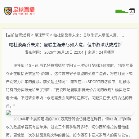
页
当前位置:
首页
足球新闻
帕杜谈桑乔未来：曼联生涯未尽如人意，但中游球队或成新起点
直播
帕杜谈桑乔未来：曼联生涯未尽如人意，但中游球队或成新起点
直播
发布时间： 2026年06月10日 22:04
来源：24直播网
录像
新闻
虎扑6月10日讯 当老特拉福德的夕阳又一次染红梦剧场顶棚时，26岁的桑
乔正在收拾更衣室的储物柜。这位曾被寄予厚望的英格兰边锋，将在月底正式
告别效力四年的曼联。前英超主帅阿兰-帕杜在talkSPORT的访谈中，用教练
特有的务实眼光给出了判断："要说匹配曼联那份天价合同的表现？确实还差
着火候。不过转会市场上永远需要会跳舞的左脚将，问题只在于找到合适的舞
台。"
2019年那个震惊足坛的7300万英镑转会仿佛还在昨日，但83场12球6助
攻的数据单着实有些单薄。过去三个赛季辗转多特、切尔西和维拉的租借经
历，更像是一次次试图重燃火种的尝试。如今随着卡塞米罗等人的离队公告，