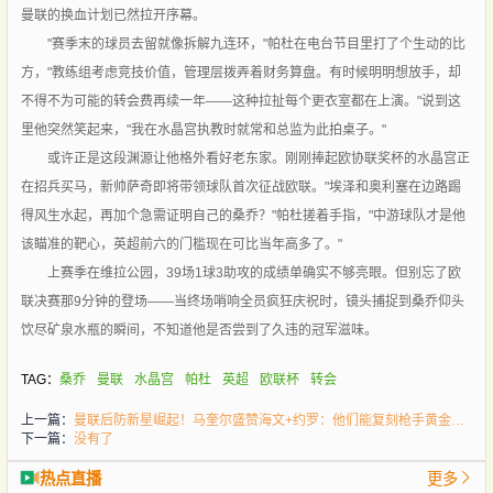
曼联的换血计划已然拉开序幕。
"赛季末的球员去留就像拆解九连环，"帕杜在电台节目里打了个生动的比
方，"教练组考虑竞技价值，管理层拨弄着财务算盘。有时候明明想放手，却
不得不为可能的转会费再续一年——这种拉扯每个更衣室都在上演。"说到这
里他突然笑起来，"我在水晶宫执教时就常和总监为此拍桌子。"
或许正是这段渊源让他格外看好老东家。刚刚捧起欧协联奖杯的水晶宫正
在招兵买马，新帅萨奇即将带领球队首次征战欧联。"埃泽和奥利塞在边路踢
得风生水起，再加个急需证明自己的桑乔？"帕杜搓着手指，"中游球队才是他
该瞄准的靶心，英超前六的门槛现在可比当年高多了。"
上赛季在维拉公园，39场1球3助攻的成绩单确实不够亮眼。但别忘了欧
联决赛那9分钟的登场——当终场哨响全员疯狂庆祝时，镜头捕捉到桑乔仰头
饮尽矿泉水瓶的瞬间，不知道他是否尝到了久违的冠军滋味。
TAG：
桑乔
曼联
水晶宫
帕杜
英超
欧联杯
转会
上一篇：
曼联后防新星崛起！马奎尔盛赞海文+约罗：他们能复刻枪手黄金组合
下一篇：
没有了
热点直播
更多