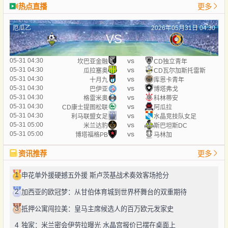
热点直播
更多
厄瓜乙
2026年05月31日 04:30
VS
vs
05-31 04:30
坎巴亚金融
CD独立青年
vs
05-31 04:30
瓜拉塞奥
CD瓦尔加斯托雷斯
vs
05-31 04:30
十月九
库恩卡青年
vs
05-31 04:30
巴伊亚
博塔弗戈
vs
05-31 04:30
格雷米奥
科林蒂安
vs
05-31 04:30
CD康士提图松联
阿瓜拉
vs
05-31 04:30
利马联盟女足
水晶竞技队女足
vs
05-31 05:00
米兰达豹
斯巴坦斯DC
vs
05-31 05:00
博塔福格PB
马林加
资讯推荐
更多
1
申花单外援硬撼五外援 斯卢茨基战术奏效客场抢分
2
加西亚的欧冠梦：从甘伯体育城到世界杯舞台的双重期待
3
抵押公寓闯拉美：皇马主席候选人的百万欧元发家史
4
独家：米兰密会伊劳拉曝光 水晶宫报价已摆在桌面上