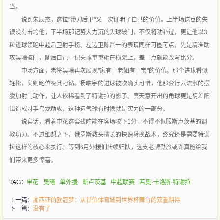
当。
说到朱辰杰，这位"带刀后卫"又一次证明了自己的价值。上半场送点的失
误没有击垮他，下半场那记势大力沉的头球破门，不仅将功补过，更让他以3
粒进球领跑中超后卫射手榜。左边卫陈晋一的表现同样可圈可点，先是精准助
攻吴曦破门，随后自己一记头球重重砸在横梁上，差一点就能改写比分。
中场方面，老将吴曦再次展现"家有一老如有一宝"的价值。那个进球看似
轻松，实则跑位极其刁钻。杨皓宇的进球被吹确实可惜，他那套行云流水的摆
脱加射门动作，让人依稀看到了特谢拉的影子。高天意开出的角球更是阴差阳
错造成对手乌龙助攻，这种运气球有时候就是实力的一部分。
说实话，看着申花这套残阵能在客场咬下1分，不得不佩服斯卢茨基的调
教功力。不过细想之下，俄罗斯教头擅长的快速转换战术，终究还是需要特谢
拉这样的核心来执行。等到6月外援们陆续归队，这支老牌劲旅或许真能给我
们带来更多惊喜。
TAG：
申花
吴曦
单外援
斯卢茨基
中超联赛
若奥·卡洛斯·特谢拉
上一篇：
加西亚的欧冠梦：从甘伯体育城到世界杯舞台的双重期待
下一篇：
没有了