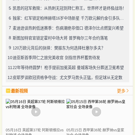
5
凯恩的冠军救赎：从热刺无冠到拜仁称王，世界杯才是终极战场！
6
独家：红军锁定柏林赫塔16岁中场新星 千万欧元解约金引多队角逐
7
麦迪逊谈热刺低迷赛季：伤病潮绝非借口 德泽尔比点燃复兴希望
8
斯图加特官宣锁定霍村中场大将 普罗梅尔三年合约落笔
9
120万欧元背后的抉择：樊振东为何选择杜塞尔多夫？
10
迪亚斯首季拜仁之旅完美收官 剑指世界杯蓄势待发
11
22年等待终圆梦！枪手提前加冕英超 曼城客场失分葬送卫冕希望
12
皮耶罗谈欧冠资格争夺战：尤文罗马势头正猛，但足球从无定数
最新视频
更多
05月16日 英超第37轮 阿斯顿维拉vs
05月15日 西甲第36轮 赫罗纳vs皇家