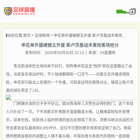
页
当前位置:
首页
足球新闻
申花单外援硬撼五外援 斯卢茨基战术奏效客场抢分
直播
申花单外援硬撼五外援 斯卢茨基战术奏效客场抢分
直播
发布时间： 2026年05月30日 22:13
来源：24直播网
录像
新闻
青岛西海岸的主场向来不好打，但昨晚申花这支"残阵"却在这里踢出了血
性。当首发名单出炉时，不少球迷都倒吸一口凉气——对面五名外援虎视眈
眈，申花却只能派上安德烈一个外援。可就是这样的悬殊对比，硬是让斯卢茨
基的球队带走了1分。
门将薛庆浩的日子并不好过。面对西海岸三次势在必得的射门，这个年轻
人只扑出了一次。下半场那次扑救脱手直接酿成大祸，让戴维森轻松补射得
手。说来也怪，后防线上临时拼凑的组合反倒成了亮点。顶替马纳法出战的王
世龙拿到全队最高的6.9分评分，这位平日里的替补用表现证明了自己。倒是
杨帅替换金顺凯的调整让人摸不着头脑，毕竟后者与朱辰杰的搭档一直很稳