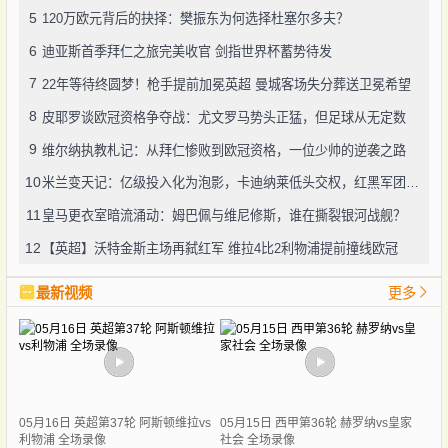
5
120万欧元背后的抉择：樊振东为何选择杜塞尔多夫？
6
迪亚斯首季拜仁之旅完美收官 剑指世界杯蓄势待发
7
22年等待终圆梦！枪手提前加冕英超 曼城客场失分葬送卫冕希望
8
皮耶罗谈欧冠资格争夺战：尤文罗马势头正猛，但足球从无定数
9
维尔纳执教札记：从拜仁惨败到欧冠资格，一位少帅的逆袭之路
10
米兰变天记：亿级投入化为泡影，卡迪纳莱低头交权，红黑军团命运系于"囧叔"一念
11
皇马更衣室暗流涌动：姆巴佩与维尼修斯，谁在撕裂银河战舰？
12
【英超】沃特金斯主场再弑红军 维拉4比2利物浦提前撞线欧冠
最新视频
更多
05月16日 英超第37轮 阿斯顿维拉vs
05月15日 西甲第36轮 赫罗纳vs皇家
利物浦 全场录像
社会 全场录像