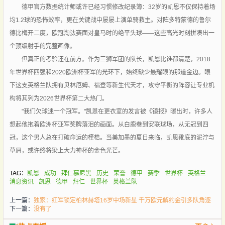
德甲官方数据统计师或许已经习惯修改纪录簿：32岁的凯恩不仅保持着场
均1.2球的恐怖效率，更在关键战中屡屡上演单骑救主。对阵多特蒙德的鲁尔
德比梅开二度，欧冠淘汰赛面对皇马时的绝平头球——这些高光时刻拼凑出一
个顶级射手的完整画像。
但真正的考验还在前方。作为三狮军团的队长，凯恩比谁都清楚，2018
年世界杯四强和2020欧洲杯亚军的光环下，始终缺少最耀眼的那道金边。眼
下这支英格兰队拥有贝林厄姆、福登等新生代天才，攻守平衡的阵容让专业机
构将其列为2026世界杯第二大热门。
"我们欠球迷一个冠军。"凯恩在更衣室的发言被《镜报》曝出时，许多人
想起他抱着欧洲杯亚军奖牌落泪的画面。从白鹿巷到安联球场，从无冠到四
冠，这个男人总在打破命运的桎梏。当美加墨的夏日来临，凯恩靴底的泥泞与
草屑，或许终将染上大力神杯的金色光芒。
TAG：
凯恩
成功
拜仁慕尼黑
历史
荣誉
德甲
赛季
世界杯
英格兰
消息资讯
凯恩
德甲
拜仁
世界杯
英格兰队
上一篇：
独家：红军锁定柏林赫塔16岁中场新星 千万欧元解约金引多队角逐
下一篇：
没有了