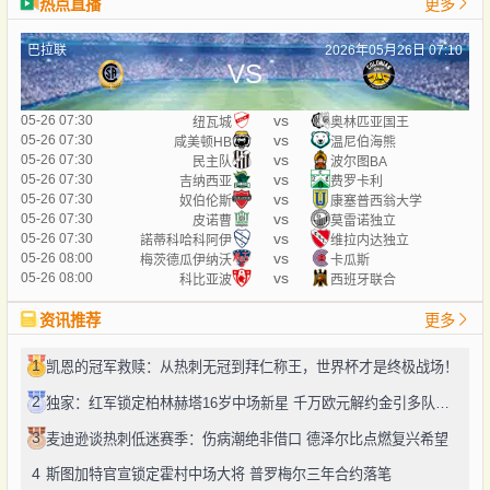
热点直播
更多
巴拉联
2026年05月26日 07:10
VS
vs
05-26 07:30
纽瓦城
奥林匹亚国王
vs
05-26 07:30
咸美顿HB
温尼伯海熊
vs
05-26 07:30
民主队
波尔图BA
vs
05-26 07:30
吉纳西亚
费罗卡利
vs
05-26 07:30
奴伯伦斯
康塞普西翁大学
vs
05-26 07:30
皮诺曹
莫雷诺独立
vs
05-26 07:30
諾蒂科哈科阿伊
维拉内达独立
vs
05-26 08:00
梅茨德瓜伊纳沃
卡瓜斯
vs
05-26 08:00
科比亚波
西班牙联合
资讯推荐
更多
1
凯恩的冠军救赎：从热刺无冠到拜仁称王，世界杯才是终极战场！
2
独家：红军锁定柏林赫塔16岁中场新星 千万欧元解约金引多队角逐
3
麦迪逊谈热刺低迷赛季：伤病潮绝非借口 德泽尔比点燃复兴希望
4
斯图加特官宣锁定霍村中场大将 普罗梅尔三年合约落笔