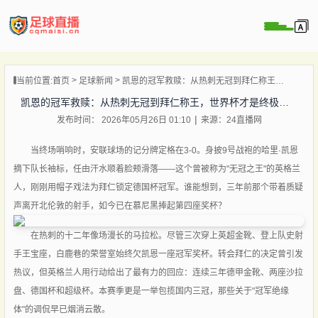
页
当前位置:
首页
足球新闻
凯恩的冠军救赎：从热刺无冠到拜仁称王，世界杯才是终极战场！
直播
凯恩的冠军救赎：从热刺无冠到拜仁称王，世界杯才是终极战场！
直播
发布时间： 2026年05月26日 01:10
来源：24直播网
录像
新闻
当终场哨响时，安联球场的记分牌定格在3-0。身披9号战袍的哈里·凯恩
摘下队长袖标，任由汗水顺着脸颊滑落——这个曾被称为"无冠之王"的英格兰
人，刚刚用帽子戏法为拜仁锁定德国杯冠军。谁能想到，三年前那个带着质疑
声离开北伦敦的射手，如今已在慕尼黑捧起第四座奖杯？
在热刺的十二年像场漫长的马拉松。尽管三次穿上英超金靴、登上队史射
手王宝座，白鹿巷的荣誉室始终欠凯恩一座冠军奖杯。转会拜仁的决定曾引发
热议，但英格兰人用行动给出了最有力的回应：连续三年德甲金靴、两座沙拉
盘、德国杯和超级杯。本赛季更是一举包揽国内三冠，那些关于"冠军绝缘
体"的调侃早已烟消云散。