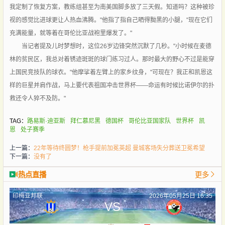
我定制了恢复方案，教练组甚至为南美国脚多放了三天假。知道吗？这种被珍
视的感觉比进球更让人热血沸腾。"他指了指自己晒得黝黑的小腿，"现在它们
充满能量，就等着在哥伦比亚战袍里爆发了。"
当记者提及儿时梦想时，这位26岁边锋突然沉默了几秒。"小时候在麦德
林的贫民区，我总对着锈迹斑斑的球门练习过人。那时最大的野心不过是能穿
上国民竞技队的球衣。"他摩挲着左臂上的家乡纹身，"可现在？我正和凯恩这
样的巨星并肩作战，马上要代表祖国冲击世界杯——命运有时候比诺伊尔的扑
救还令人猝不及防。"
TAG：
路易斯·迪亚斯
拜仁慕尼黑
德国杯
哥伦比亚国家队
世界杯
凯
恩
处子赛季
上一篇：
22年等待终圆梦！枪手提前加冕英超 曼城客场失分葬送卫冕希望
下一篇：
没有了
热点直播
更多
印梅亚邦联
2026年05月25日 16:35
VS