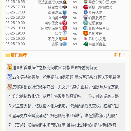
vs
05-25 16:55
汉达瓦底联U20
蒂察尔阿尔曼U20
vs
05-25 17:00
精密女篮
斯塔巴尔姆女篮
vs
05-25 17:30
南墨尔本
艾云达尔
vs
05-25 18:00
玄山勇士
帕赛航海家
vs
05-25 19:00
阿尔堡女足
域堡女足
vs
05-25 19:00
阿尔堡后备队
艾斯堡后备队
vs
05-25 19:00
科灵
希勒罗德
vs
05-25 19:00
不丹女足
尼泊尔女足
vs
05-25 19:00
费雷加
海曾斯泰兹
资讯推荐
更多
1
迪亚斯首季拜仁之旅完美收官 剑指世界杯蓄势待发
2
22年等待终圆梦！枪手提前加冕英超 曼城客场失分葬送卫冕希望
3
皮耶罗谈欧冠资格争夺战：尤文罗马势头正猛，但足球从无定数
4
维尔纳执教札记：从拜仁惨败到欧冠资格，一位少帅的逆袭之路
5
米兰变天记：亿级投入化为泡影，卡迪纳莱低头交权，红黑军团命运系于"囧叔"一念
6
皇马更衣室暗流涌动：姆巴佩与维尼修斯，谁在撕裂银河战舰？
7
【英超】沃特金斯主场再弑红军 维拉4比2利物浦提前撞线欧冠