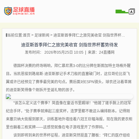
页
当前位置:
首页
足球新闻
迪亚斯首季拜仁之旅完美收官 剑指世界杯蓄势待发
直播
迪亚斯首季拜仁之旅完美收官 剑指世界杯蓄势待发
直播
发布时间： 2026年05月25日 10:05
来源：24直播网
录像
新闻
德国杯决赛的终场哨响，拜仁慕尼黑3-0的比分牌在斯图加特主场格外醒
目。当凯恩接到路易斯·迪亚斯那记手术刀般的直塞破门时，这位哥伦比亚飞
翼或许已经预见了赛季最完美的句点。赛后面对ESPN镜头，球衣还沾着草屑
的迪亚斯笑得像个刚拆开圣诞礼物的孩子。
"该怎么定义这个赛季？简直像在童话书里踢球！"他搓了搓手腕上的冠军
纪念手环，"处子赛季就捧起三座奖杯，连梦里都不敢这么编排剧本。记得刚
来塞贝纳大街报到那天，训练基地外墙挂着六冠王巨幅海报，现在我的更衣柜
里也躺着三枚奖牌——这感觉就像在电子游戏里开了作弊码。"
谈到即将到来的世界杯征程，迪亚斯突然挺直了腰板："拜仁的医疗组给