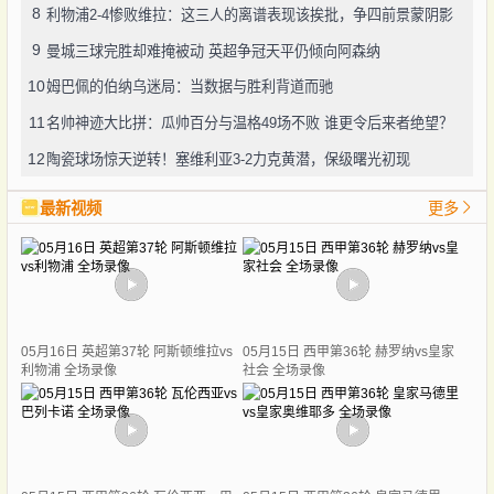
8
利物浦2-4惨败维拉：这三人的离谱表现该挨批，争四前景蒙阴影
9
曼城三球完胜却难掩被动 英超争冠天平仍倾向阿森纳
10
姆巴佩的伯纳乌迷局：当数据与胜利背道而驰
11
名帅神迹大比拼：瓜帅百分与温格49场不败 谁更令后来者绝望？
12
陶瓷球场惊天逆转！塞维利亚3-2力克黄潜，保级曙光初现
最新视频
更多
05月16日 英超第37轮 阿斯顿维拉vs
05月15日 西甲第36轮 赫罗纳vs皇家
利物浦 全场录像
社会 全场录像