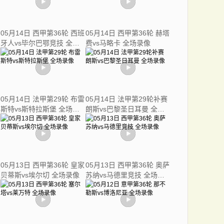
05月14日 西甲第36轮 西班
05月14日 西甲第36轮 赫塔
牙人vs毕尔巴鄂竞技 全场
费vs马略卡 全场录像
录像
05月14日 法甲第29轮 布雷
05月14日 法甲第29轮补赛
斯特vs斯特拉斯堡 全场录
朗斯vs巴黎圣日耳曼 全场
像
录像
05月13日 西甲第36轮 皇家
05月13日 西甲第36轮 奥萨
贝蒂斯vs埃尔切 全场录像
苏纳vs马德里竞技 全场录
像