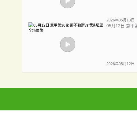
2026年05月13日
05月12日 意
2026年05月12日