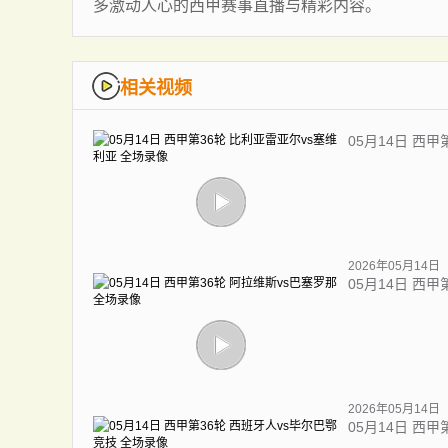
多激动人心的西甲赛事直播与精彩内容。
相关视频
05月14日 西
2026年05月14日
05月14日 西
2026年05月14日
05月14日 西