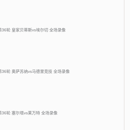
甲第36轮 皇家贝蒂斯vs埃尔切 全场录像
甲第36轮 奥萨苏纳vs马德里竞技 全场录像
第36轮 塞尔塔vs莱万特 全场录像