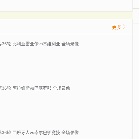
更多
甲第36轮 比利亚雷亚尔vs塞维利亚 全场录像
甲第36轮 阿拉维斯vs巴塞罗那 全场录像
甲第36轮 西班牙人vs毕尔巴鄂竞技 全场录像