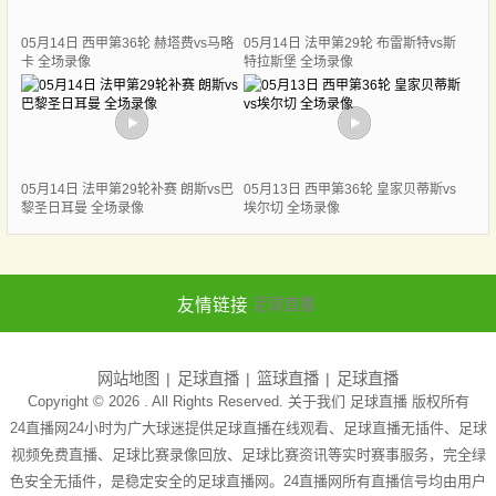
05月14日 西甲第36轮 赫塔费vs马略
05月14日 法甲第29轮 布雷斯特vs斯
卡 全场录像
特拉斯堡 全场录像
05月14日 法甲第29轮补赛 朗斯vs巴
05月13日 西甲第36轮 皇家贝蒂斯vs
黎圣日耳曼 全场录像
埃尔切 全场录像
友情链接
足球直播
网站地图
足球直播
篮球直播
足球直播
Copyright © 2026 . All Rights Reserved. 关于我们
足球直播
版权所有
24直播网24小时为广大球迷提供足球直播在线观看、足球直播无插件、足球
视频免费直播、足球比赛录像回放、足球比赛资讯等实时赛事服务，完全绿
色安全无插件，是稳定安全的足球直播网。24直播网所有直播信号均由用户