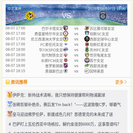
中北美杯
2026年08月07日 10:00
VS
vs
08-07 17:00
巴尔卡塔女足
苏比雅可联女足
vs
08-07 17:00
费雷曼特尔市女足
珀斯SC女足
vs
08-07 17:00
尼兰西澳洲大学女足
西部足球中心女足
vs
08-07 17:00
FC索伦托女足
珀斯红星女足
vs
08-07 18:00
华川KSPO女足
庆州FC女足
vs
08-07 18:00
现代制铁女足
世宗龟尾女足
vs
08-07 18:00
水原FCM女足
昌宁女足
vs
08-07 18:00
普罗斯佩联
西部流浪者
vs
08-07 18:15
黑镇斯巴达
因特莱恩
资讯推荐
更多
1
伊萨克：新帅战术清晰，我只想保持健康帮利物浦赢球
2
张稀哲替补绝杀，赛后发“I'm back！”——这波致敬C罗，够霸气
3
皇马迎战佛罗伦萨，新援成色几何？恩德里克的未来成了谜
4
巴萨盯上瓦伦西亚中场格拉，解约金涨到6000万，这事靠谱吗？