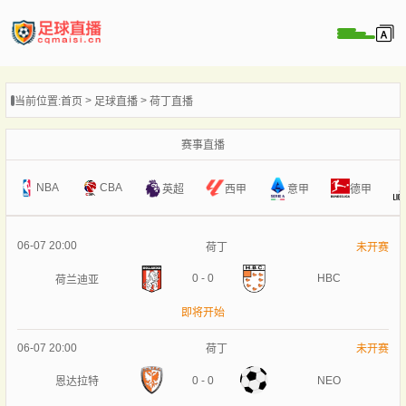
页
当前位置:
首页
足球直播
荷丁直播
直播
直播
赛事直播
录像
NBA
CBA
意甲
英超
西甲
德甲
新闻
06-07 20:00
荷丁
未开赛
0
-
0
HBC
荷兰迪亚
即将开始
06-07 20:00
荷丁
未开赛
0
-
0
NEO
恩达拉特