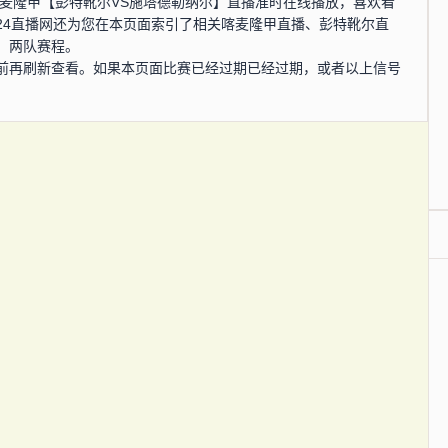
0分，喀麦隆甲【彭特靴尔VS施塔德勒纳尔】直播准时在线播放，喜欢看
24直播网还为您在本页面索引了相关喀麦隆甲直播、彭特靴尔直
、两队赛程。
前再刷新查看。如果本页面比赛已经过期已经过期，或者以上信号