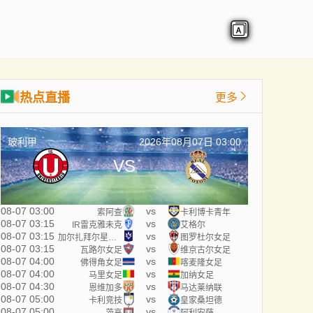
热点直播
更多
玻利甲
2026年08月07日 03:00
VS
08-07 03:00
vs
索阿查
卡利博卡青年
08-07 03:15
vs
IR雷克雅未克
艾格尔
08-07 03:15
vs
加尔扎拜尔星女足
图罗杜尔女足
08-07 03:15
vs
瓦路尔女足
维京古尔女足
08-07 04:00
vs
佛得角女足
喀麦隆女足
08-07 04:00
vs
马里女足
加纳女足
08-07 04:30
vs
恩维加多
马达莱纳联
08-07 05:00
vs
卡利竞技
皇家桑坦德
08-07 05:00
vs
茨高
阿利安萨