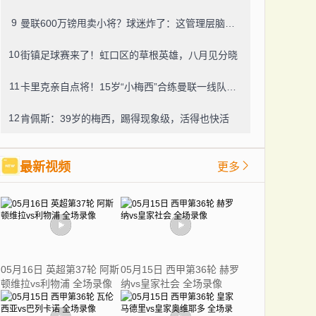
9
曼联600万镑甩卖小将？球迷炸了：这管理层脑子进水了？
10
街镇足球赛来了！虹口区的草根英雄，八月见分晓
11
卡里克亲自点将！15岁“小梅西”合练曼联一线队，800万新援也要露脸
12
肯佩斯：39岁的梅西，踢得现象级，活得也快活
最新视频
更多
05月16日 英超第37轮 阿斯
05月15日 西甲第36轮 赫罗
顿维拉vs利物浦 全场录像
纳vs皇家社会 全场录像