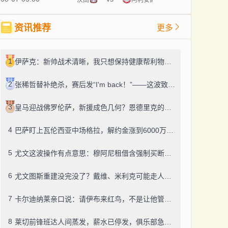
资讯推荐
更多
1
伊萨克：新帅战术清晰，我只想保持健康帮利物浦赢球
2
张稀哲替补绝杀，赛后发“I'm back！”——这波致敬C罗，够霸气
3
皇马迎战佛罗伦萨，新援成色几何？恩德里克的未来成了谜
4
巴萨盯上瓦伦西亚中场格拉，解约金涨到6000万，这事靠谱吗？
5
尤文这波操作有点意思：穆阿尼租借含强制买断，还有笔600万奖金悬了
6
尤文图斯重建没完没了？戴维、米利克可能走人，齐尔克泽成了新目标
7
卡尔迪纳莱亲口说：请伊布来红鸟，不是让他管米兰
8
莱切前锋班达人间蒸发，薪水已停发，俱乐部急盼消息