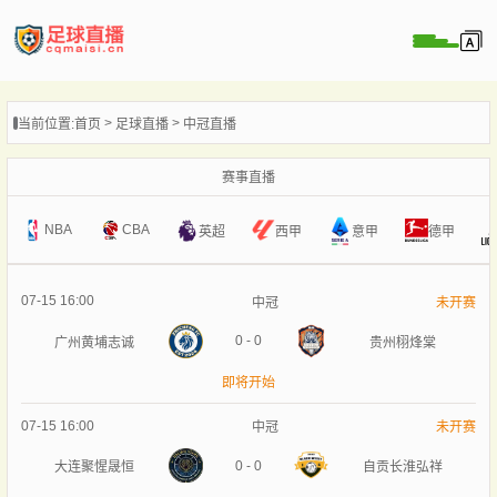
页
当前位置:
首页
足球直播
中冠直播
直播
直播
赛事直播
录像
NBA
CBA
意甲
英超
西甲
德甲
新闻
07-15 16:00
中冠
未开赛
0
-
0
广州黄埔志诚
贵州栩烽棠
即将开始
07-15 16:00
中冠
未开赛
0
-
0
大连聚惺晟恒
自贡长淮弘祥