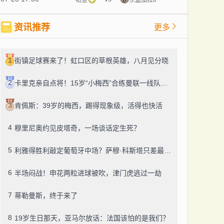
资讯推荐
更多
1
街镇足球赛来了！虹口区的草根英雄，八月见分晓
2
卡里克亲自点将！15岁“小梅西”合练曼联一线队，800万新援也要露脸
3
肯佩斯：39岁的梅西，踢得现象级，活得也快活
4
穆里尼奥约见皮塔奇，一场谈话定生死？
5
利雅得胜利敲定葡萄牙中场？萨穆·科斯塔只差最后一道手续
6
半场闷战！申花两粒进球被吹，津门虎逃过一劫
7
蒂勒曼斯，终于来了
8
19岁生日那天，亚马尔放话：法国该怕的是我们？