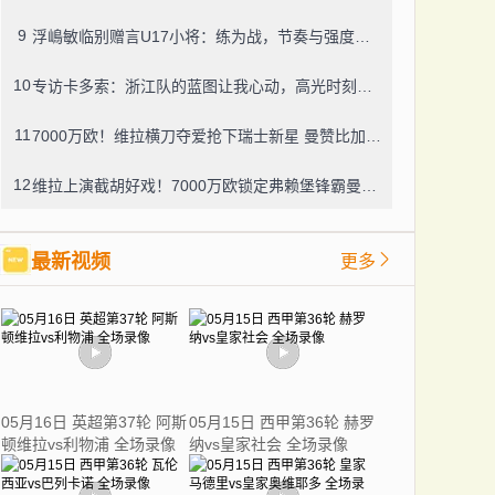
9
浮嶋敏临别赠言U17小将：练为战，节奏与强度缺一不可
10
专访卡多索：浙江队的蓝图让我心动，高光时刻就在前方
11
7000万欧！维拉横刀夺爱抢下瑞士新星 曼赞比加盟只差体检
12
维拉上演截胡好戏！7000万欧锁定弗赖堡锋霸曼赞比
最新视频
更多
05月16日 英超第37轮 阿斯
05月15日 西甲第36轮 赫罗
顿维拉vs利物浦 全场录像
纳vs皇家社会 全场录像