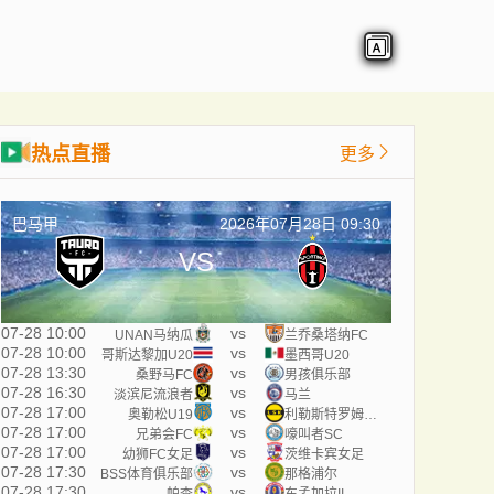
热点直播
更多
巴马甲
2026年07月28日 09:30
VS
07-28 10:00
vs
UNAN马纳瓜
兰乔桑塔纳FC
07-28 10:00
vs
哥斯达黎加U20
墨西哥U20
07-28 13:30
vs
桑野马FC
男孩俱乐部
07-28 16:30
vs
淡滨尼流浪者
马兰
07-28 17:00
vs
奥勒松U19
利勒斯特罗姆U19
07-28 17:00
vs
兄弟会FC
嚎叫者SC
07-28 17:00
vs
幼狮FC女足
茨维卡宾女足
07-28 17:30
vs
BSS体育俱乐部
那格浦尔
07-28 17:30
vs
帕查
东孟加拉II