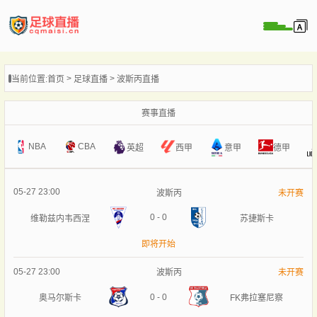
页
当前位置:
首页
足球直播
波斯丙直播
直播
直播
赛事直播
录像
NBA
CBA
意甲
英超
西甲
德甲
新闻
05-27 23:00
波斯丙
未开赛
0
-
0
维勒兹内韦西涅
苏捷斯卡
即将开始
05-27 23:00
波斯丙
未开赛
0
-
0
奥马尔斯卡
FK弗拉塞尼察