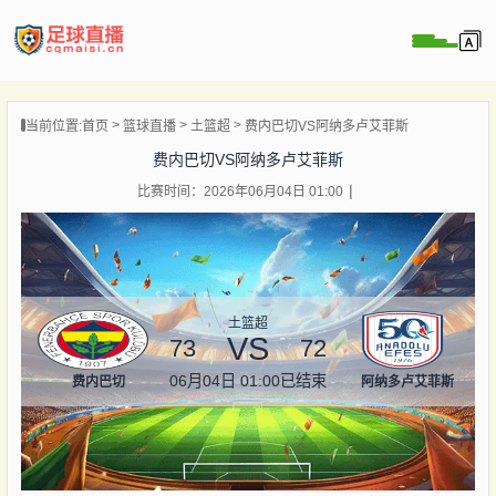
页
当前位置:
首页
篮球直播
土篮超
费内巴切VS阿纳多卢艾菲斯
直播
费内巴切VS阿纳多卢艾菲斯
直播
比赛时间：2026年06月04日 01:00
录像
新闻
土篮超
VS
73
72
06月04日 01:00
已结束
费内巴切
阿纳多卢艾菲斯