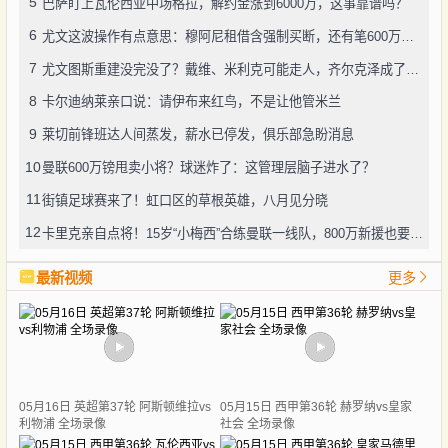
5
巴萨盯上瓦伦西亚中场格拉，解约金涨到6000万，这事靠谱吗？
6
尤文这波操作有点意思：穆阿尼租借含强制买断，还有笔600万奖金悬了
7
尤文图斯重建没完没了？戴维、米利克可能走人，齐尔克泽成了新目标
8
卡尔迪纳莱亲口说：请伊布来红鸟，不是让他管米兰
9
莱切前锋班达人间蒸发，薪水已停发，俱乐部急盼消息
10
曼联600万镑甩卖小将？球迷炸了：这管理层脑子进水了？
11
街镇足球赛来了！虹口区的草根英雄，八月见分晓
12
卡里克亲自点将！15岁“小梅西”合练曼联一线队，800万新援也要露脸
最新视频
更多
05月16日 英超第37轮 阿斯顿维拉vs
05月15日 西甲第36轮 赫罗纳vs皇家
利物浦 全场录像
社会 全场录像