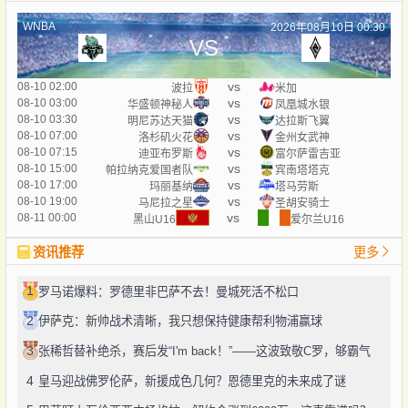
WNBA
2026年08月10日 00:30
VS
vs
08-10 02:00
波拉
米加
vs
08-10 03:00
华盛顿神秘人
凤凰城水银
vs
08-10 03:30
明尼苏达天猫
达拉斯飞翼
vs
08-10 07:00
洛杉矶火花
金州女武神
vs
08-10 07:15
迪亚布罗斯
富尔萨雷吉亚
vs
08-10 15:00
帕拉纳克爱国者队
宾南塔塔克
vs
08-10 17:00
玛丽基纳
塔马劳斯
vs
08-10 19:00
马尼拉之星
圣胡安骑士
vs
08-11 00:00
黑山U16
爱尔兰U16
资讯推荐
更多
1
罗马诺爆料：罗德里非巴萨不去！曼城死活不松口
2
伊萨克：新帅战术清晰，我只想保持健康帮利物浦赢球
3
张稀哲替补绝杀，赛后发“I'm back！”——这波致敬C罗，够霸气
4
皇马迎战佛罗伦萨，新援成色几何？恩德里克的未来成了谜