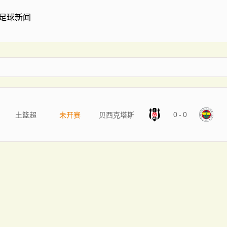
足球新闻
0
-
0
土篮超
未开赛
贝西克塔斯