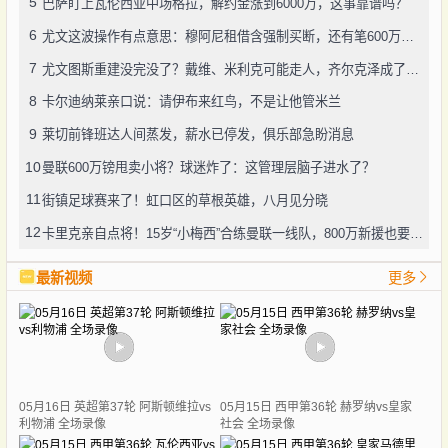
5
巴萨盯上瓦伦西亚中场格拉，解约金涨到6000万，这事靠谱吗？
6
尤文这波操作有点意思：穆阿尼租借含强制买断，还有笔600万奖金悬了
7
尤文图斯重建没完没了？戴维、米利克可能走人，齐尔克泽成了新目标
8
卡尔迪纳莱亲口说：请伊布来红鸟，不是让他管米兰
9
莱切前锋班达人间蒸发，薪水已停发，俱乐部急盼消息
10
曼联600万镑甩卖小将？球迷炸了：这管理层脑子进水了？
11
街镇足球赛来了！虹口区的草根英雄，八月见分晓
12
卡里克亲自点将！15岁“小梅西”合练曼联一线队，800万新援也要露脸
最新视频
更多
05月16日 英超第37轮 阿斯顿维拉vs
05月15日 西甲第36轮 赫罗纳vs皇家
利物浦 全场录像
社会 全场录像