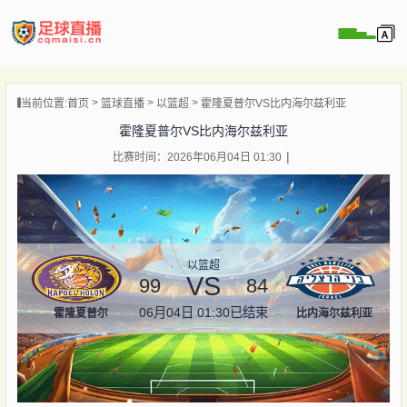
页
当前位置:
首页
篮球直播
以篮超
霍隆夏普尔VS比内海尔兹利亚
直播
霍隆夏普尔VS比内海尔兹利亚
直播
比赛时间：2026年06月04日 01:30
录像
新闻
以篮超
VS
99
84
06月04日 01:30
已结束
霍隆夏普尔
比内海尔兹利亚