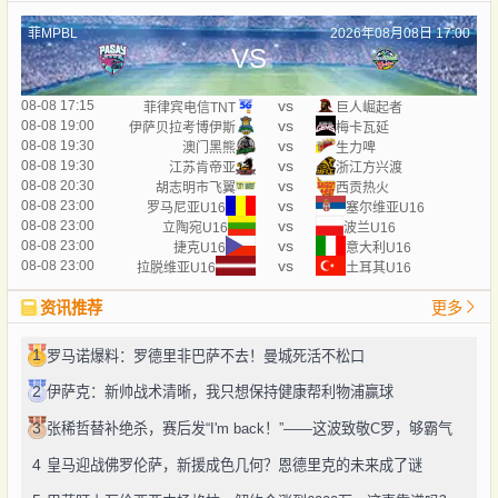
菲MPBL
2026年08月08日 17:00
VS
vs
08-08 17:15
菲律宾电信TNT
巨人崛起者
vs
08-08 19:00
伊萨贝拉考博伊斯
梅卡瓦延
vs
08-08 19:30
澳门黑熊
生力啤
vs
08-08 19:30
江苏肯帝亚
浙江方兴渡
vs
08-08 20:30
胡志明市飞翼
西贡热火
vs
08-08 23:00
罗马尼亚U16
塞尔维亚U16
vs
08-08 23:00
立陶宛U16
波兰U16
vs
08-08 23:00
捷克U16
意大利U16
vs
08-08 23:00
拉脱维亚U16
土耳其U16
资讯推荐
更多
1
罗马诺爆料：罗德里非巴萨不去！曼城死活不松口
2
伊萨克：新帅战术清晰，我只想保持健康帮利物浦赢球
3
张稀哲替补绝杀，赛后发“I'm back！”——这波致敬C罗，够霸气
4
皇马迎战佛罗伦萨，新援成色几何？恩德里克的未来成了谜