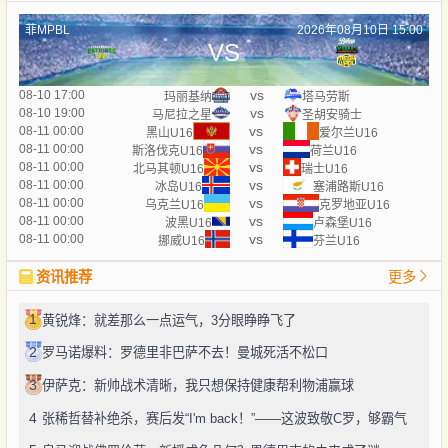
菲MPBL
2026年08月10日 15:00
VS
vs
08-10 17:00
玛丽基纳
塔马劳斯
vs
08-10 19:00
马尼拉之星
圣胡安骑士
vs
08-11 00:00
黑山U16
爱尔兰U16
vs
08-11 00:00
斯洛伐克U16
荷兰U16
vs
08-11 00:00
北马其顿U16
瑞士U16
vs
08-11 00:00
冰岛U16
塞浦路斯U16
vs
08-11 00:00
乌克兰U16
克罗地亚U16
vs
08-11 00:00
波黑U16
卢森堡U16
vs
08-11 00:00
挪威U16
芬兰U16
资讯推荐
更多
1
黄锐烽：就差那么一点运气，3分眼睁睁飞了
2
罗马诺爆料：罗德里非巴萨不去！曼城死活不松口
3
伊萨克：新帅战术清晰，我只想保持健康帮利物浦赢球
4
张稀哲替补绝杀，赛后发“I'm back！”——这波致敬C罗，够霸气