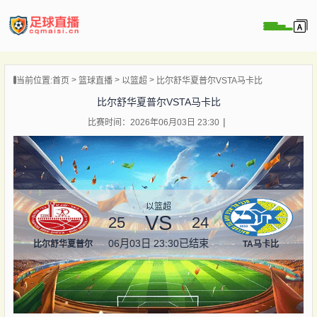
页
当前位置:
首页
篮球直播
以篮超
比尔舒华夏普尔VSTA马卡比
直播
比尔舒华夏普尔VSTA马卡比
直播
比赛时间：2026年06月03日 23:30
录像
新闻
以篮超
VS
25
24
06月03日 23:30
已结束
比尔舒华夏普尔
TA马卡比