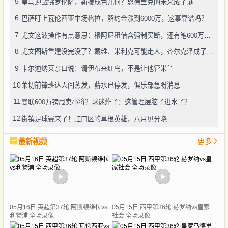
5
皇马迎战佛罗伦萨，新援成色几何？恩德里克的未来成了谜
6
巴萨盯上瓦伦西亚中场格拉，解约金涨到6000万，这事靠谱吗？
7
尤文这波操作有点意思：穆阿尼租借含强制买断，还有笔600万奖金悬了
8
尤文图斯重建没完没了？戴维、米利克可能走人，齐尔克泽成了新目标
9
卡尔迪纳莱亲口说：请伊布来红鸟，不是让他管米兰
10
莱切前锋班达人间蒸发，薪水已停发，俱乐部急盼消息
11
曼联600万镑甩卖小将？球迷炸了：这管理层脑子进水了？
12
街镇足球赛来了！虹口区的草根英雄，八月见分晓
最新视频
更多
05月16日 英超第37轮 阿斯顿维拉vs
05月15日 西甲第36轮 赫罗纳vs皇家
利物浦 全场录像
社会 全场录像