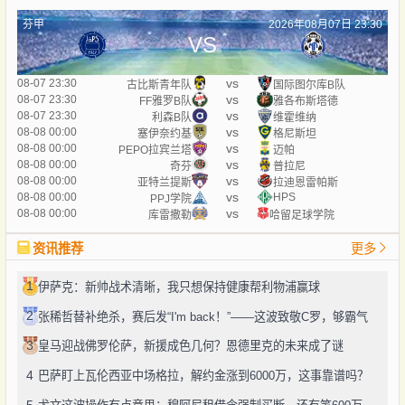
芬甲
2026年08月07日 23:30
VS
vs
08-07 23:30
古比斯青年队
国际图尔库B队
vs
08-07 23:30
FF雅罗B队
雅各布斯塔德
vs
08-07 23:30
利森B队
维霍维纳
vs
08-08 00:00
塞伊奈约基
格尼斯坦
vs
08-08 00:00
PEPO拉宾兰塔
迈帕
vs
08-08 00:00
奇芬
普拉尼
vs
08-08 00:00
亚特兰提斯
拉迪恩雷帕斯
vs
08-08 00:00
HPS
PPJ学院
vs
08-08 00:00
库雷撒勒
哈留足球学院
资讯推荐
更多
1
伊萨克：新帅战术清晰，我只想保持健康帮利物浦赢球
2
张稀哲替补绝杀，赛后发“I'm back！”——这波致敬C罗，够霸气
3
皇马迎战佛罗伦萨，新援成色几何？恩德里克的未来成了谜
4
巴萨盯上瓦伦西亚中场格拉，解约金涨到6000万，这事靠谱吗？
5