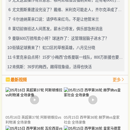
尤文这波操作有点意思：穆阿尼租借含强制买断，还有笔600万奖金悬了
6
尤文图斯重建没完没了？戴维、米利克可能走人，齐尔克泽成了新目标
7
卡尔迪纳莱亲口说：请伊布来红鸟，不是让他管米兰
8
莱切前锋班达人间蒸发，薪水已停发，俱乐部急盼消息
9
曼联600万镑甩卖小将？球迷炸了：这管理层脑子进水了？
10
街镇足球赛来了！虹口区的草根英雄，八月见分晓
11
卡里克亲自点将！15岁“小梅西”合练曼联一线队，800万新援也要露脸
12
肯佩斯：39岁的梅西，踢得现象级，活得也快活
最新视频
更多
05月16日 英超第37轮 阿斯顿维拉vs
05月15日 西甲第36轮 赫罗纳vs皇家
利物浦 全场录像
社会 全场录像