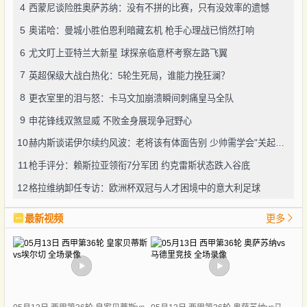
4
西蒙尼谈险胜奥萨苏纳：没有不拼的比赛，只有没效率的遗憾
5
奥诺哈：曼城小胜伯恩利暗藏玄机 枪手心理战已悄然打响
6
尤文盯上亚特兰大新星 球探亲临意杯考察左路飞翼
7
英超保级大战白热化：5轮生死局，谁能力挽狂澜？
8
更衣室里的泪与怒：卡马文加崩溃瞬间刺痛皇马全队
9
申花锋线双煞显威 不败金身展现争冠野心
10
赫内斯谈诺伊尔续约风波：老将该有体面告别 少帅需学会"关起门说话"
11
枪手评分：赖斯拉亚领衔7分军团 约克雷斯状态跌入谷底
12
格拉维纳卸任专访：欧洲杯双冠与人才困境中的意大利足球
最新视频
更多