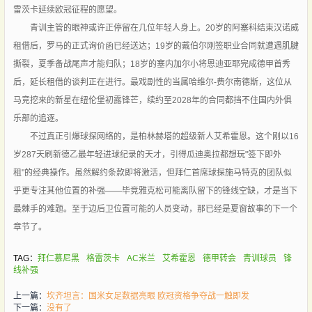
雷茨卡延续欧冠征程的愿望。
青训主管的眼神或许正停留在几位年轻人身上。20岁的阿塞科结束汉诺威
租借后，罗马的正式询价函已经送达；19岁的戴伯尔刚签职业合同就遭遇肌腱
撕裂，夏季备战尾声才能归队；18岁的塞内加尔小将恩迪亚耶完成德甲首秀
后，延长租借的谈判正在进行。最戏剧性的当属哈维尔-费尔南德斯，这位从
马竞挖来的新星在纽伦堡初露锋芒，续约至2028年的合同都挡不住国内外俱
乐部的追逐。
不过真正引爆球探网络的，是柏林赫塔的超级新人艾希霍恩。这个刚以16
岁287天刷新德乙最年轻进球纪录的天才，引得瓜迪奥拉都想玩"签下即外
租"的经典操作。虽然解约条款即将激活，但拜仁首席球探施马特克的团队似
乎更专注其他位置的补强——毕竟雅克松可能离队留下的锋线空缺，才是当下
最棘手的难题。至于边后卫位置可能的人员变动，那已经是夏窗故事的下一个
章节了。
TAG：
拜仁慕尼黑
格雷茨卡
AC米兰
艾希霍恩
德甲转会
青训球员
锋
线补强
上一篇：
坎齐坦言：国米女足数据亮眼 欧冠资格争夺战一触即发
下一篇：
没有了