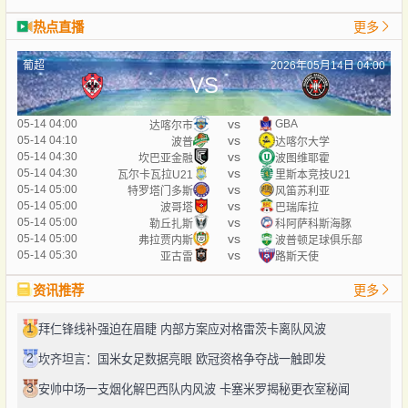
热点直播
更多
葡超
2026年05月14日 04:00
VS
vs
05-14 04:00
GBA
达喀尔市
vs
05-14 04:10
波普
达喀尔大学
vs
05-14 04:30
坎巴亚金融
波图维耶霍
vs
05-14 04:30
瓦尔卡瓦拉U21
里斯本竞技U21
vs
05-14 05:00
特罗塔门多斯
风笛苏利亚
vs
05-14 05:00
波哥塔
巴瑞库拉
vs
05-14 05:00
勒丘扎斯
科阿萨科斯海豚
vs
05-14 05:00
弗拉贾内斯
波普顿足球俱乐部
vs
05-14 05:30
亚古雷
路斯天使
资讯推荐
更多
1
拜仁锋线补强迫在眉睫 内部方案应对格雷茨卡离队风波
2
坎齐坦言：国米女足数据亮眼 欧冠资格争夺战一触即发
3
安帅中场一支烟化解巴西队内风波 卡塞米罗揭秘更衣室秘闻