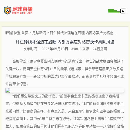
页
当前位置:
首页
足球新闻
拜仁锋线补强迫在眉睫 内部方案应对格雷茨卡离队风波
直播
拜仁锋线补强迫在眉睫 内部方案应对格雷茨卡离队风波
直播
发布时间： 2026年05月13日 13:08
来源：24直播网
录像
新闻
当格雷茨卡确定今夏告别安联球场的消息传出，拜仁的战术拼图突然缺了
关键一块。德国天空体育5月12日的独家报道揭示，俱乐部管理层正兵分多路
寻找解决方案——转会市场的雷达已经全面启动，而青训营里几张年轻面孔或
许能带来惊喜。
"我们想念蒂亚戈式的指挥官。"前董事会主席卡恩的感叹道出了症结所
在。但这类大师级中场在当今足坛堪比稀有物种，拜仁的球探团队不得不把目
光投向性价比更高的选择。有意思的是，来自亚平宁和伊比利亚半岛的报价已
经摆在桌面上，其中AC米兰似乎志在必得。红黑军团尽管上周末2-3惜败亚特
兰大，但联赛第四的位置仍让他们握有欧冠入场券的主动权——这恰好符合格