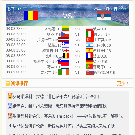
欧锦U16 A
2026年08月08日 23:00
VS
vs
08-08 23:00
立陶宛U16
波兰U16
vs
08-08 23:00
捷克U16
意大利U16
vs
08-08 23:00
拉脱维亚U16
土耳其U16
vs
08-08 23:00
希腊U16
以色列U16
vs
08-08 23:00
格鲁吉亚U16
西班牙U16
vs
08-08 23:00
比利时U16
法国U16
vs
08-08 23:00
斯洛文尼亚U16
德国U16
vs
08-09 00:00
荷兰U16
葡萄牙U16
vs
08-09 00:00
爱尔兰U16
斯洛伐克U16
资讯推荐
更多
1
罗马诺爆料：罗德里非巴萨不去！曼城死活不松口
2
伊萨克：新帅战术清晰，我只想保持健康帮利物浦赢球
3
张稀哲替补绝杀，赛后发“I'm back！”——这波致敬C罗，够霸气
4
皇马迎战佛罗伦萨，新援成色几何？恩德里克的未来成了谜