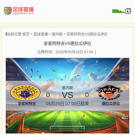
页
当前位置:
首页
篮球直播
委内联
安索阿特吉VS德拉瓜伊拉
直播
安索阿特吉VS德拉瓜伊拉
直播
比赛时间：2026年05月29日 07:00
录像
新闻
委内联
VS
0
0
05月29日 07:00
已结束
安索阿特吉
德拉瓜伊拉