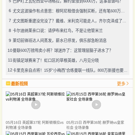
5
巴萨盯上瓦伦西亚中场格拉，解约金涨到6000万，这事靠谱吗？
6
尤文这波操作有点意思：穆阿尼租借含强制买断，还有笔600万奖金悬了
7
尤文图斯重建没完没了？戴维、米利克可能走人，齐尔克泽成了新目标
8
卡尔迪纳莱亲口说：请伊布来红鸟，不是让他管米兰
9
莱切前锋班达人间蒸发，薪水已停发，俱乐部急盼消息
10
曼联600万镑甩卖小将？球迷炸了：这管理层脑子进水了？
11
街镇足球赛来了！虹口区的草根英雄，八月见分晓
12
卡里克亲自点将！15岁“小梅西”合练曼联一线队，800万新援也要露脸
最新视频
更多
05月16日 英超第37轮 阿斯顿维拉vs
05月15日 西甲第36轮 赫罗纳vs皇家
利物浦 全场录像
社会 全场录像