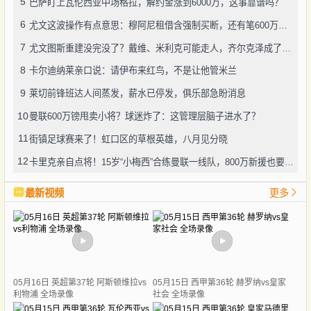
5
巴萨盯上瓦伦西亚中场格拉，解约金涨到6000万，这事靠谱吗？
6
尤文这波操作有点意思：穆阿尼租借含强制买断，还有笔600万奖金悬了
7
尤文图斯重建没完没了？戴维、米利克可能走人，齐尔克泽成了新目标
8
卡尔迪纳莱亲口说：请伊布来红鸟，不是让他管米兰
9
莱切前锋班达人间蒸发，薪水已停发，俱乐部急盼消息
10
曼联600万镑甩卖小将？球迷炸了：这管理层脑子进水了？
11
街镇足球赛来了！虹口区的草根英雄，八月见分晓
12
卡里克亲自点将！15岁“小梅西”合练曼联一线队，800万新援也要露脸
最新视频
更多
05月16日 英超第37轮 阿斯顿维拉vs
05月15日 西甲第36轮 赫罗纳vs皇家
利物浦 全场录像
社会 全场录像