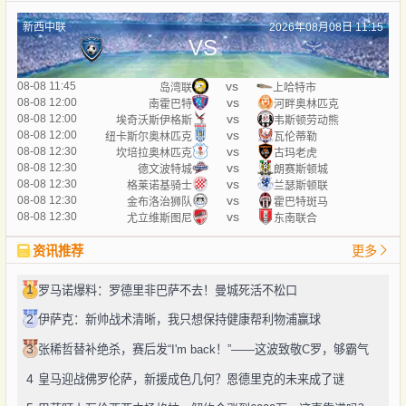
新西中联
2026年08月08日 11:15
VS
vs
08-08 11:45
岛湾联
上哈特市
vs
08-08 12:00
南霍巴特
河畔奥林匹克
vs
08-08 12:00
埃奇沃斯伊格斯
韦斯顿劳动熊
vs
08-08 12:00
纽卡斯尔奥林匹克
瓦伦蒂勒
vs
08-08 12:30
坎培拉奥林匹克
古玛老虎
vs
08-08 12:30
德文波特城
朗赛斯顿城
vs
08-08 12:30
格莱诺基骑士
兰瑟斯顿联
vs
08-08 12:30
金布洛治狮队
霍巴特斑马
vs
08-08 12:30
尤立维斯图尼
东南联合
资讯推荐
更多
1
罗马诺爆料：罗德里非巴萨不去！曼城死活不松口
2
伊萨克：新帅战术清晰，我只想保持健康帮利物浦赢球
3
张稀哲替补绝杀，赛后发“I'm back！”——这波致敬C罗，够霸气
4
皇马迎战佛罗伦萨，新援成色几何？恩德里克的未来成了谜