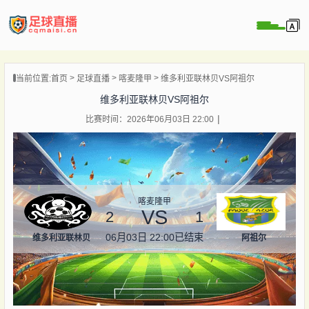
页
当前位置:
首页
足球直播
喀麦隆甲
维多利亚联林贝VS阿祖尔
直播
维多利亚联林贝VS阿祖尔
直播
比赛时间：2026年06月03日 22:00
录像
新闻
喀麦隆甲
VS
2
1
06月03日 22:00
已结束
维多利亚联林贝
阿祖尔