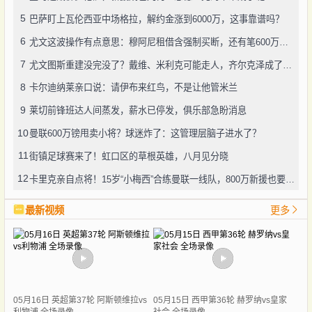
5
巴萨盯上瓦伦西亚中场格拉，解约金涨到6000万，这事靠谱吗？
6
尤文这波操作有点意思：穆阿尼租借含强制买断，还有笔600万奖金悬了
7
尤文图斯重建没完没了？戴维、米利克可能走人，齐尔克泽成了新目标
8
卡尔迪纳莱亲口说：请伊布来红鸟，不是让他管米兰
9
莱切前锋班达人间蒸发，薪水已停发，俱乐部急盼消息
10
曼联600万镑甩卖小将？球迷炸了：这管理层脑子进水了？
11
街镇足球赛来了！虹口区的草根英雄，八月见分晓
12
卡里克亲自点将！15岁“小梅西”合练曼联一线队，800万新援也要露脸
最新视频
更多
05月16日 英超第37轮 阿斯顿维拉vs
05月15日 西甲第36轮 赫罗纳vs皇家