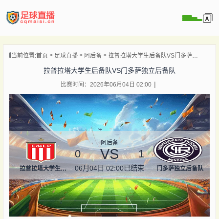
页
当前位置:
首页
足球直播
阿后备
拉普拉塔大学生后备队VS门多萨独立后备队
直播
拉普拉塔大学生后备队VS门多萨独立后备队
直播
比赛时间：2026年06月04日 02:00
录像
新闻
阿后备
VS
0
1
06月04日 02:00
已结束
拉普拉塔大学生后备队
门多萨独立后备队