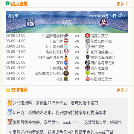
热点直播
更多
澳昆甲
2026年08月09日 14:00
VS
vs
08-09 14:00
布里斯班前锋
瑞德兰茨联
vs
08-09 14:00
卡布尔彻
荷兰公园老鹰
vs
08-09 14:00
叶士域治城
卡帕拉巴
vs
08-09 14:00
洛根利泰柠
圣乔治维莱FC
vs
08-09 14:00
阳光海岸流浪者
布罗德海滩联合
vs
08-09 15:00
莱城
图帕帕马莱伦加
vs
08-09 16:00
卡伦德拉
佛吉尼亚联
vs
08-09 16:00
摩顿城精英后备队
米切尔顿
vs
08-09 16:00
松山
布里斯班骑士
资讯推荐
更多
1
罗马诺爆料：罗德里非巴萨不去！曼城死活不松口
2
伊萨克：新帅战术清晰，我只想保持健康帮利物浦赢球
3
张稀哲替补绝杀，赛后发“I'm back！”——这波致敬C罗，够霸气
4
皇马迎战佛罗伦萨，新援成色几何？恩德里克的未来成了谜