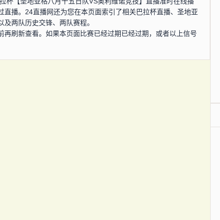
0分，巴拉杯【圣地亚格八月十五日队VS奥利维诺竞技】直播准时在线播
过直播。24直播网还为您在本页面索引了相关巴拉杯直播、圣地亚
以及两队历史交锋、两队赛程。
前再刷新查看。如果本页面比赛已经过期已经过期，或者以上信号