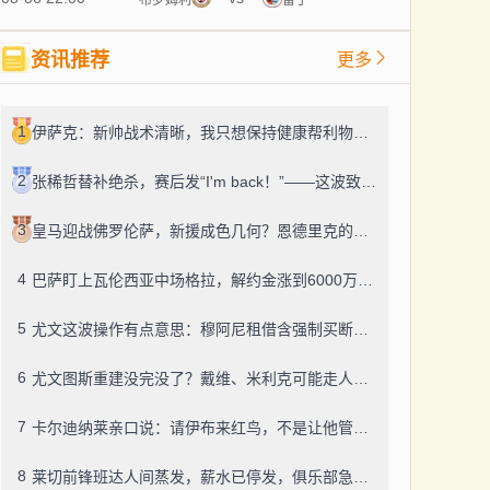
资讯推荐
更多
1
伊萨克：新帅战术清晰，我只想保持健康帮利物浦赢球
2
张稀哲替补绝杀，赛后发“I'm back！”——这波致敬C罗，够霸气
3
皇马迎战佛罗伦萨，新援成色几何？恩德里克的未来成了谜
4
巴萨盯上瓦伦西亚中场格拉，解约金涨到6000万，这事靠谱吗？
5
尤文这波操作有点意思：穆阿尼租借含强制买断，还有笔600万奖金悬了
6
尤文图斯重建没完没了？戴维、米利克可能走人，齐尔克泽成了新目标
7
卡尔迪纳莱亲口说：请伊布来红鸟，不是让他管米兰
8
莱切前锋班达人间蒸发，薪水已停发，俱乐部急盼消息