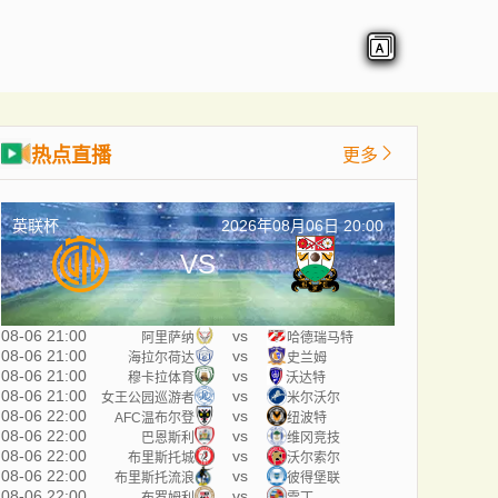
热点直播
更多
英联杯
2026年08月06日 20:00
VS
08-06 21:00
vs
阿里萨纳
哈德瑞马特
08-06 21:00
vs
海拉尔荷达
史兰姆
08-06 21:00
vs
穆卡拉体育
沃达特
08-06 21:00
vs
女王公园巡游者
米尔沃尔
08-06 22:00
vs
AFC温布尔登
纽波特
08-06 22:00
vs
巴恩斯利
维冈竞技
08-06 22:00
vs
布里斯托城
沃尔索尔
08-06 22:00
vs
布里斯托流浪
彼得堡联
08-06 22:00
vs
布罗姆利
雷丁