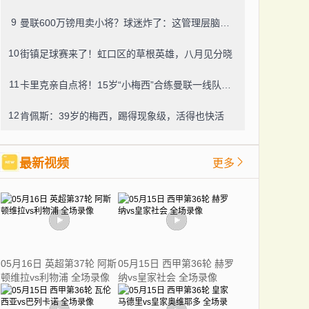
9
曼联600万镑甩卖小将？球迷炸了：这管理层脑子进水了？
10
街镇足球赛来了！虹口区的草根英雄，八月见分晓
11
卡里克亲自点将！15岁“小梅西”合练曼联一线队，800万新援也要露脸
12
肯佩斯：39岁的梅西，踢得现象级，活得也快活
最新视频
更多
05月16日 英超第37轮 阿斯
05月15日 西甲第36轮 赫罗
顿维拉vs利物浦 全场录像
纳vs皇家社会 全场录像