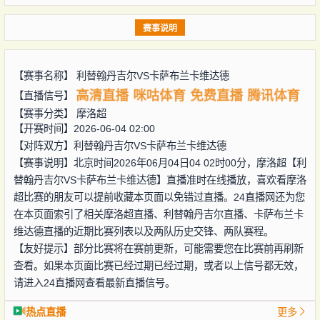
赛事说明
【赛事名称】
利替翰丹吉尔VS卡萨布兰卡维达德
高清直播
咪咕体育
免费直播
腾讯体育
【直播信号】
【赛事分类】
摩洛超
【开赛时间】2026-06-04 02:00
【对阵双方】
利替翰丹吉尔VS卡萨布兰卡维达德
【赛事说明】北京时间2026年06月04日04 02时00分，摩洛超【利
替翰丹吉尔VS卡萨布兰卡维达德】直播准时在线播放，喜欢看摩洛
超比赛的朋友可以提前收藏本页面以免错过直播。24直播网还为您
在本页面索引了相关摩洛超直播、利替翰丹吉尔直播、卡萨布兰卡
维达德直播的近期比赛列表以及两队历史交锋、两队赛程。
【友好提示】部分比赛将在赛前更新，可能需要您在比赛前再刷新
查看。如果本页面比赛已经过期已经过期，或者以上信号都无效，
请进入24直播网查看最新直播信号。
热点直播
更多