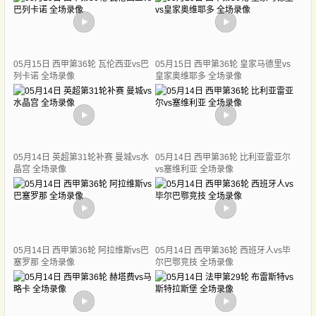
05月15日 西甲第36轮 瓦伦西亚vs巴
05月15日 西甲第36轮 皇家马德里vs
列卡诺 全场录像
皇家奥维耶多 全场录像
05月14日 英超第31轮补赛 曼城vs水
05月14日 西甲第36轮 比利亚雷亚尔
晶宫 全场录像
vs塞维利亚 全场录像
05月14日 西甲第36轮 阿拉维斯vs巴
05月14日 西甲第36轮 西班牙人vs毕
塞罗那 全场录像
尔巴鄂竞技 全场录像