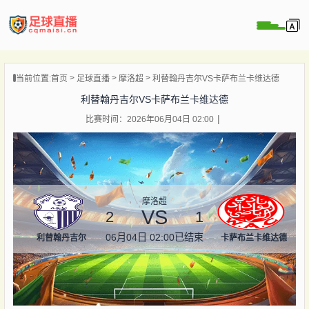
页
当前位置:
首页
足球直播
摩洛超
利替翰丹吉尔VS卡萨布兰卡维达德
直播
利替翰丹吉尔VS卡萨布兰卡维达德
直播
比赛时间：2026年06月04日 02:00
录像
新闻
摩洛超
VS
2
1
06月04日 02:00
已结束
利替翰丹吉尔
卡萨布兰卡维达德