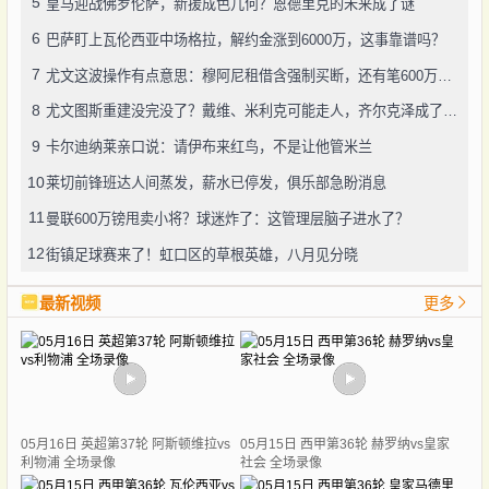
5
皇马迎战佛罗伦萨，新援成色几何？恩德里克的未来成了谜
6
巴萨盯上瓦伦西亚中场格拉，解约金涨到6000万，这事靠谱吗？
7
尤文这波操作有点意思：穆阿尼租借含强制买断，还有笔600万奖金悬了
8
尤文图斯重建没完没了？戴维、米利克可能走人，齐尔克泽成了新目标
9
卡尔迪纳莱亲口说：请伊布来红鸟，不是让他管米兰
10
莱切前锋班达人间蒸发，薪水已停发，俱乐部急盼消息
11
曼联600万镑甩卖小将？球迷炸了：这管理层脑子进水了？
12
街镇足球赛来了！虹口区的草根英雄，八月见分晓
最新视频
更多
05月16日 英超第37轮 阿斯顿维拉vs
05月15日 西甲第36轮 赫罗纳vs皇家
利物浦 全场录像
社会 全场录像