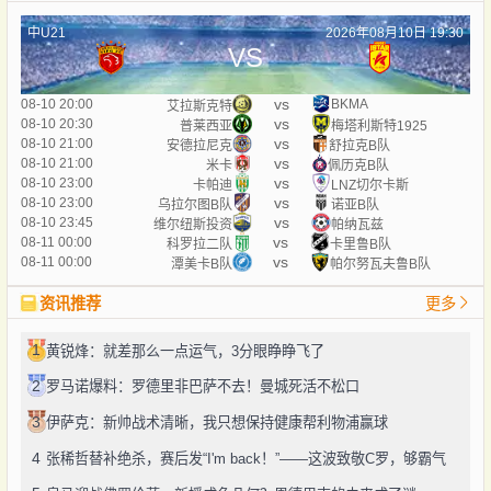
中U21
2026年08月10日 19:30
VS
vs
08-10 20:00
BKMA
艾拉斯克特
vs
08-10 20:30
普莱西亚
梅塔利斯特1925
vs
08-10 21:00
安德拉尼克
舒拉克B队
vs
08-10 21:00
米卡
佩历克B队
vs
08-10 23:00
卡帕迪
LNZ切尔卡斯
vs
08-10 23:00
乌拉尔图B队
诺亚B队
vs
08-10 23:45
维尔纽斯投资
帕纳瓦兹
vs
08-11 00:00
科罗拉二队
卡里鲁B队
vs
08-11 00:00
潭美卡B队
帕尔努瓦夫鲁B队
资讯推荐
更多
1
黄锐烽：就差那么一点运气，3分眼睁睁飞了
2
罗马诺爆料：罗德里非巴萨不去！曼城死活不松口
3
伊萨克：新帅战术清晰，我只想保持健康帮利物浦赢球
4
张稀哲替补绝杀，赛后发“I'm back！”——这波致敬C罗，够霸气