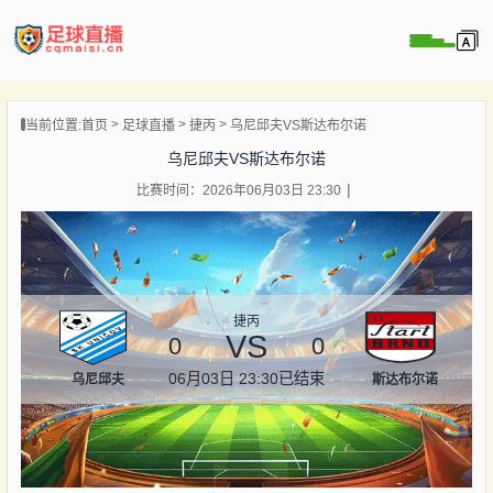
页
当前位置:
首页
足球直播
捷丙
乌尼邱夫VS斯达布尔诺
直播
乌尼邱夫VS斯达布尔诺
直播
比赛时间：2026年06月03日 23:30
录像
新闻
捷丙
VS
0
0
06月03日 23:30
已结束
乌尼邱夫
斯达布尔诺