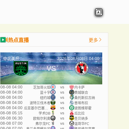
热点直播
更多
中北美杯
2026年08月08日 04:00
VS
08-08 04:00
vs
芝加哥火焰
内卡萨
08-08 04:00
vs
蓝十字
费城联合
08-08 04:00
vs
纽约城
桑托斯拉古纳
08-08 04:00
vs
波特兰伐木者
普埃布拉
08-08 04:00
vs
瓜亚基尔巴塞罗那
波图维耶霍
08-08 05:15
vs
学术DB
瓜比拉
08-08 06:30
vs
欧帕尔利奥
圣贝纳多
08-08 07:00
vs
弗尔戈FC
温哥华FC
08-08 07:00
vs
奥兰多荣耀女足
路易维尔竞赛女足