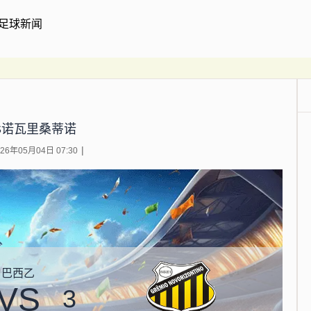
足球新闻
S诺瓦里桑蒂诺
6年05月04日 07:30
巴西乙
VS
3