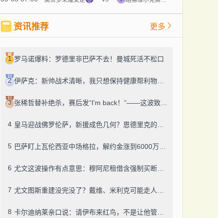
资讯推荐
更多
1
罗马诺爆料：罗德里非巴萨不去！曼城死活不松口
2
伊萨克：新帅战术清晰，我只想保持健康帮利物浦赢球
3
张稀哲替补绝杀，赛后发“I'm back！”——这波致敬C罗，够霸气
4
皇马迎战佛罗伦萨，新援成色几何？恩德里克的未来成了谜
5
巴萨盯上瓦伦西亚中场格拉，解约金涨到6000万，这事靠谱吗？
6
尤文这波操作有点意思：穆阿尼租借含强制买断，还有笔600万奖金悬了
7
尤文图斯重建没完没了？戴维、米利克可能走人，齐尔克泽成了新目标
8
卡尔迪纳莱亲口说：请伊布来红鸟，不是让他管米兰