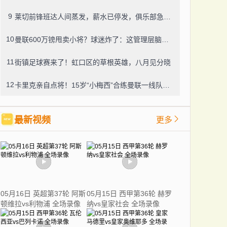
9
莱切前锋班达人间蒸发，薪水已停发，俱乐部急盼消息
10
曼联600万镑甩卖小将？球迷炸了：这管理层脑子进水了？
11
街镇足球赛来了！虹口区的草根英雄，八月见分晓
12
卡里克亲自点将！15岁“小梅西”合练曼联一线队，800万新援也要露脸
最新视频
更多
05月16日 英超第37轮 阿斯
05月15日 西甲第36轮 赫罗
顿维拉vs利物浦 全场录像
纳vs皇家社会 全场录像