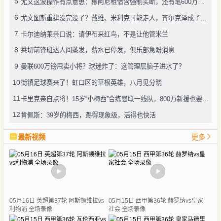
5
尤文这波操作有点意思：穆阿尼租借含强制买断，还有笔600万奖金悬了
6
尤文图斯重建没完没了？戴维、米利克可能走人，齐尔克泽成了新目标
7
卡尔迪纳莱亲口说：请伊布来红鸟，不是让他管米兰
8
莱切前锋班达人间蒸发，薪水已停发，俱乐部急盼消息
9
曼联600万镑甩卖小将？球迷炸了：这管理层脑子进水了？
10
街镇足球赛来了！虹口区的草根英雄，八月见分晓
11
卡里克亲自点将！15岁“小梅西”合练曼联一线队，800万新援也要露脸
12
肯佩斯：39岁的梅西，踢得现象级，活得也快活
最新视频
更多
05月16日 英超第37轮 阿斯顿维拉vs
05月15日 西甲第36轮 赫罗纳vs皇家
利物浦 全场录像
社会 全场录像