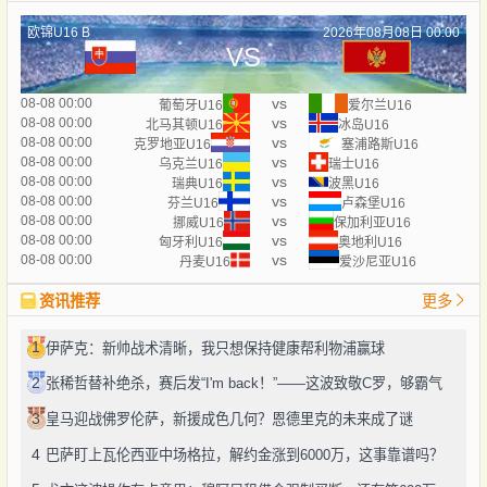
欧锦U16 B
2026年08月08日 00:00
VS
vs
08-08 00:00
葡萄牙U16
爱尔兰U16
vs
08-08 00:00
北马其顿U16
冰岛U16
vs
08-08 00:00
克罗地亚U16
塞浦路斯U16
vs
08-08 00:00
乌克兰U16
瑞士U16
vs
08-08 00:00
瑞典U16
波黑U16
vs
08-08 00:00
芬兰U16
卢森堡U16
vs
08-08 00:00
挪威U16
保加利亚U16
vs
08-08 00:00
匈牙利U16
奥地利U16
vs
08-08 00:00
丹麦U16
爱沙尼亚U16
资讯推荐
更多
1
伊萨克：新帅战术清晰，我只想保持健康帮利物浦赢球
2
张稀哲替补绝杀，赛后发“I'm back！”——这波致敬C罗，够霸气
3
皇马迎战佛罗伦萨，新援成色几何？恩德里克的未来成了谜
4
巴萨盯上瓦伦西亚中场格拉，解约金涨到6000万，这事靠谱吗？