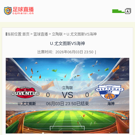
页
当前位置:
首页
篮球直播
立陶联
U.尤文图斯VS海神
直播
U.尤文图斯VS海神
直播
比赛时间：2026年06月03日 23:50
录像
新闻
立陶联
VS
0
0
06月03日 23:50
已结束
U.尤文图斯
海神