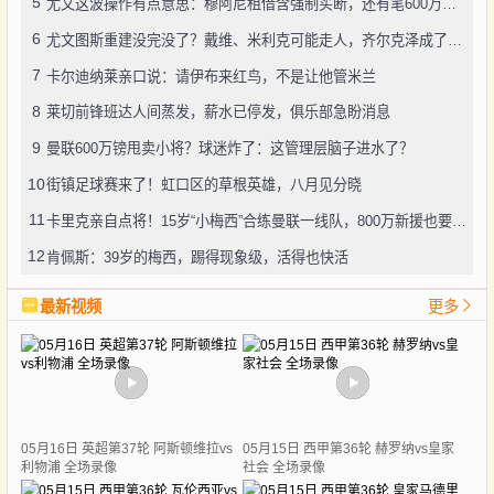
5
尤文这波操作有点意思：穆阿尼租借含强制买断，还有笔600万奖金悬了
6
尤文图斯重建没完没了？戴维、米利克可能走人，齐尔克泽成了新目标
7
卡尔迪纳莱亲口说：请伊布来红鸟，不是让他管米兰
8
莱切前锋班达人间蒸发，薪水已停发，俱乐部急盼消息
9
曼联600万镑甩卖小将？球迷炸了：这管理层脑子进水了？
10
街镇足球赛来了！虹口区的草根英雄，八月见分晓
11
卡里克亲自点将！15岁“小梅西”合练曼联一线队，800万新援也要露脸
12
肯佩斯：39岁的梅西，踢得现象级，活得也快活
最新视频
更多
05月16日 英超第37轮 阿斯顿维拉vs
05月15日 西甲第36轮 赫罗纳vs皇家
利物浦 全场录像
社会 全场录像