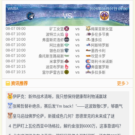
WNBA
2026年08月07日 09:00
VS
vs
08-07 09:00
矿工女篮
梅莱亚斯女篮
vs
08-07 10:00
波特兰火焰
多伦多节奏
vs
08-07 10:00
弗雷斯尼洛虾
潘多拉
vs
08-07 10:00
阿比查斯
阿斯特罗斯
vs
08-07 10:00
银色巨狼
墨西卡利
vs
08-07 10:00
桑托斯圣路易斯
坎昆卡罗
vs
08-07 10:05
米拿罗斯
哥利卡米诺斯
vs
08-07 10:15
迪亚布罗斯
弗雷塞罗斯
vs
08-07 10:15
富尔萨雷吉亚
多拉多斯
资讯推荐
更多
1
伊萨克：新帅战术清晰，我只想保持健康帮利物浦赢球
2
张稀哲替补绝杀，赛后发“I'm back！”——这波致敬C罗，够霸气
3
皇马迎战佛罗伦萨，新援成色几何？恩德里克的未来成了谜
4
巴萨盯上瓦伦西亚中场格拉，解约金涨到6000万，这事靠谱吗？