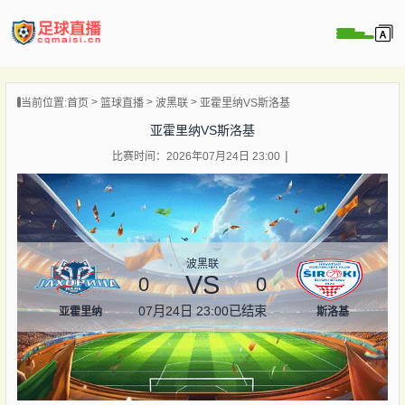
页
当前位置:
首页
篮球直播
波黑联
亚霍里纳VS斯洛基
直播
亚霍里纳VS斯洛基
直播
比赛时间：2026年07月24日 23:00
录像
新闻
波黑联
VS
0
0
07月24日 23:00
已结束
亚霍里纳
斯洛基