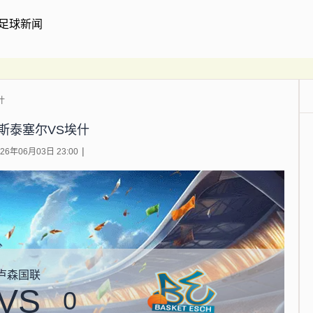
足球新闻
什
斯泰塞尔VS埃什
6年06月03日 23:00
卢森国联
VS
0