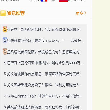
资讯推荐
更多
1
伊萨克：新帅战术清晰，我只想保持健康帮利物浦赢球
2
张稀哲替补绝杀，赛后发“I'm back！”——这波致敬C罗，够霸气
3
皇马迎战佛罗伦萨，新援成色几何？恩德里克的未来成了谜
4
巴萨盯上瓦伦西亚中场格拉，解约金涨到6000万，这事靠谱吗？
5
尤文这波操作有点意思：穆阿尼租借含强制买断，还有笔600万奖金悬了
6
尤文图斯重建没完没了？戴维、米利克可能走人，齐尔克泽成了新目标
7
卡尔迪纳莱亲口说：请伊布来红鸟，不是让他管米兰
8
莱切前锋班达人间蒸发，薪水已停发，俱乐部急盼消息