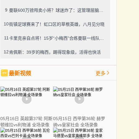
9
曼联600万镑甩卖小将？球迷炸了：这管理层脑子进水了？
10
街镇足球赛来了！虹口区的草根英雄，八月见分晓
11
卡里克亲自点将！15岁“小梅西”合练曼联一线队，800万新援也要露脸
12
肯佩斯：39岁的梅西，踢得现象级，活得也快活
最新视频
更多
05月16日 英超第37轮 阿斯
05月15日 西甲第36轮 赫罗
顿维拉vs利物浦 全场录像
纳vs皇家社会 全场录像