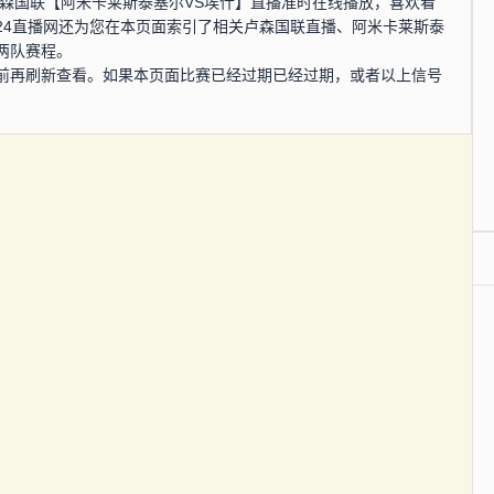
0分，卢森国联【阿米卡莱斯泰塞尔VS埃什】直播准时在线播放，喜欢看
24直播网还为您在本页面索引了相关卢森国联直播、阿米卡莱斯泰
两队赛程。
前再刷新查看。如果本页面比赛已经过期已经过期，或者以上信号