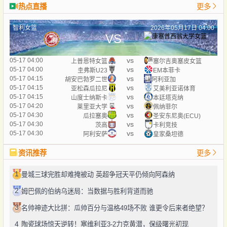
热点直播
更多
智利女篮
2026年05月17日 04:00
VS
vs
05-17 04:00
上普恩特女篮
塞尔吉奥塞皮女篮
vs
05-17 04:00
圭弗斯U23
EM本菲卡
vs
05-17 04:15
胡安巴勃罗二世
阿利亚加
vs
05-17 04:15
亚松森瓜拉尼
艾美利亚诺体育
vs
05-17 04:15
山度士纳斯卡
本廷塔克纳
vs
05-17 04:20
莱里亚大学
佩纳菲尔
vs
05-17 04:30
瓜拉塞奥
圣安东尼奥(ECU)
vs
05-17 04:30
茨高
卡利竞技
vs
05-17 04:30
阿利安萨
皇家桑坦德
资讯推荐
更多
1
曼城三球完胜却难掩被动 英超争冠天平仍倾向阿森纳
2
姆巴佩的伯纳乌迷局：当数据与胜利背道而驰
3
名帅神迹大比拼：瓜帅百分与温格49场不败 谁更令后来者绝望？
4
陶瓷球场惊天逆转！塞维利亚3-2力克黄潜，保级曙光初现