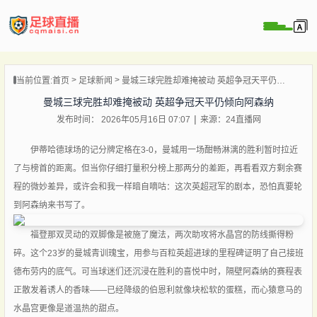
页
当前位置:
首页
足球新闻
曼城三球完胜却难掩被动 英超争冠天平仍倾向阿森纳
直播
曼城三球完胜却难掩被动 英超争冠天平仍倾向阿森纳
直播
发布时间： 2026年05月16日 07:07
来源：24直播网
录像
新闻
伊蒂哈德球场的记分牌定格在3-0，曼城用一场酣畅淋漓的胜利暂时拉近
了与榜首的距离。但当你仔细打量积分榜上那两分的差距，再看看双方剩余赛
程的微妙差异，或许会和我一样暗自嘀咕：这次英超冠军的剧本，恐怕真要轮
到阿森纳来书写了。
福登那双灵动的双脚像是被施了魔法，两次助攻将水晶宫的防线撕得粉
碎。这个23岁的曼城青训瑰宝，用参与百粒英超进球的里程碑证明了自己接班
德布劳内的底气。可当球迷们还沉浸在胜利的喜悦中时，隔壁阿森纳的赛程表
正散发着诱人的香味——已经降级的伯恩利就像块松软的蛋糕，而心猿意马的
水晶宫更像是道温热的甜点。