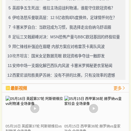
5
英超争五生死战：维拉主场迎战利物浦，谁能守住欧冠资格？
6
伊哈洛怒斥曼联高层：12.5亿收购却5度换帅，足球情怀何在？
7
卡塞米罗自白：当欧冠成为习惯，我选择走出伯纳乌舒适圈
8
足坛三叉戟巅峰对决：MSN恐怖产量与BBC欧冠基因的终极较量
9
拜仁锋线补强迫在眉睫 内部方案应对格雷茨卡离队风波
10
坎齐坦言：国米女足数据亮眼 欧冠资格争夺战一触即发
11
安帅中场一支烟化解巴西队内风波 卡塞米罗揭秘更衣室秘闻
12
西蒙尼谈险胜奥萨苏纳：没有不拼的比赛，只有没效率的遗憾
最新视频
更多
05月16日 英超第37轮 阿斯顿维拉vs
05月15日 西甲第36轮 赫罗纳vs皇家