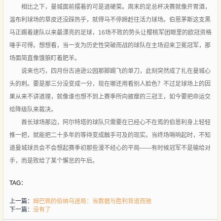
相比之下，曼城面前摆着的可是道硬菜。周末的足总杯决赛就像开胃酒，
温布利球场的草皮还没踩热乎，就得马不停蹄赶往活力球场。伯恩茅斯这支黑
马正踢着建队以来最漂亮的足球，16场不败的势头让樱桃军团眼里的欧冠资格
唾手可得。想想看，当一支为历史性突破而战的球队在主场迎来卫冕冠军，那
场面简直像饿狼盯着肥羊。
说来也巧，四月份古迪逊公园那脚踢飞的单刀，此刻突然成了扎在曼城心
头的刺。要是那三分没变成一分，现在哪还用看别人脸色？不过足球场上的因
果从来不讲道理，就像谁也想不到上赛季所向披靡的三冠王，如今要把命运交
给降级队来裁决。
酋长球场那边，阿尔特塔的球队只需要在已经心不在焉的伯恩利身上轻轻
推一把，就能把二十多年的等待变成触手可及的现实。当终场哨响起时，不知
道曼城球员会不会想起赛季初那些漫不经心的平局——有时候冠军不是输给对
手，而是败给了某个懈怠的午后。
TAG：
上一篇：
姆巴佩的伯纳乌迷局：当数据与胜利背道而驰
下一篇：
没有了