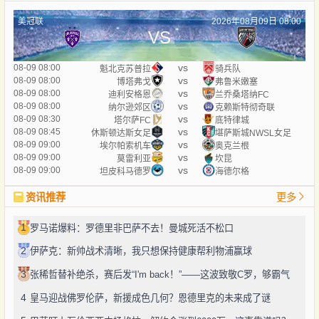
美冠联
2026年08月09日 08:00
VS
vs
08-09 08:00
魁北克苏普拉
骑兵队
vs
08-09 08:00
博塔弗戈
弗鲁米嫩塞
vs
08-09 08:00
迪利安格恩
兰乔桑塔纳FC
vs
08-09 08:00
纳尔逊郊区
克赖斯特彻奇联
vs
08-09 08:30
塔尔萨FC
底特律城
vs
08-09 08:45
休斯顿达斯女足
堪萨斯城NWSL女足
vs
08-09 09:00
埃尔帕索机车
奥克兰根
vs
08-09 09:00
莫雷利亚
坎昆
vs
08-09 09:00
坦皮科马德罗
海德尔格
资讯推荐
更多
1
罗马诺爆料：罗德里非巴萨不去！曼城死活不松口
2
伊萨克：新帅战术清晰，我只想保持健康帮利物浦赢球
3
张稀哲替补绝杀，赛后发“I'm back！”——这波致敬C罗，够霸气
4
皇马迎战佛罗伦萨，新援成色几何？恩德里克的未来成了谜