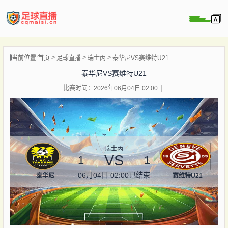
页
当前位置:
首页
足球直播
瑞士丙
泰华尼VS赛维特U21
直播
泰华尼VS赛维特U21
直播
比赛时间：2026年06月04日 02:00
录像
新闻
瑞士丙
VS
1
1
06月04日 02:00
已结束
泰华尼
赛维特U21