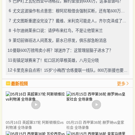
5
巴萨盯上瓦伦西亚中场格拉，解约金涨到6000万，这事靠谱吗？
6
尤文这波操作有点意思：穆阿尼租借含强制买断，还有笔600万奖金悬了
7
尤文图斯重建没完没了？戴维、米利克可能走人，齐尔克泽成了新目标
8
卡尔迪纳莱亲口说：请伊布来红鸟，不是让他管米兰
9
莱切前锋班达人间蒸发，薪水已停发，俱乐部急盼消息
10
曼联600万镑甩卖小将？球迷炸了：这管理层脑子进水了？
11
街镇足球赛来了！虹口区的草根英雄，八月见分晓
12
卡里克亲自点将！15岁“小梅西”合练曼联一线队，800万新援也要露脸
最新视频
更多
05月16日 英超第37轮 阿斯顿维拉vs
05月15日 西甲第36轮 赫罗纳vs皇家
利物浦 全场录像
社会 全场录像