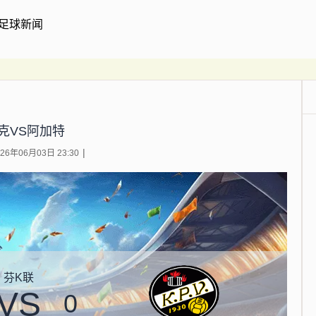
足球新闻
克VS阿加特
6年06月03日 23:30
芬K联
VS
0