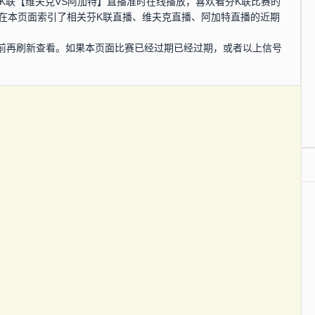
分，芬K联【维夫克VS阿加特】直播准时在线播放，喜欢看芬K联比赛的
您在本页面索引了相关芬K联直播、维夫克直播、阿加特直播的近期
前再刷新查看。如果本页面比赛已经过期已经过期，或者以上信号