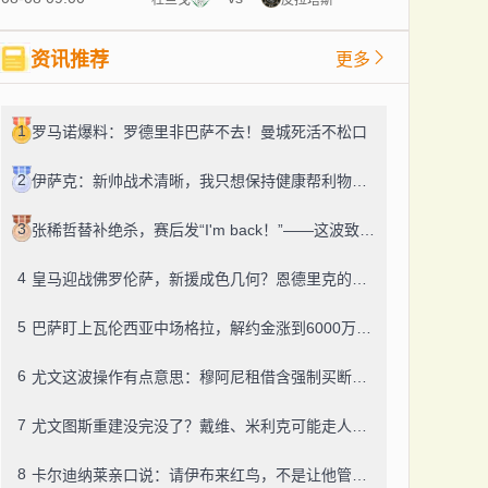
资讯推荐
更多
1
罗马诺爆料：罗德里非巴萨不去！曼城死活不松口
2
伊萨克：新帅战术清晰，我只想保持健康帮利物浦赢球
3
张稀哲替补绝杀，赛后发“I'm back！”——这波致敬C罗，够霸气
4
皇马迎战佛罗伦萨，新援成色几何？恩德里克的未来成了谜
5
巴萨盯上瓦伦西亚中场格拉，解约金涨到6000万，这事靠谱吗？
6
尤文这波操作有点意思：穆阿尼租借含强制买断，还有笔600万奖金悬了
7
尤文图斯重建没完没了？戴维、米利克可能走人，齐尔克泽成了新目标
8
卡尔迪纳莱亲口说：请伊布来红鸟，不是让他管米兰