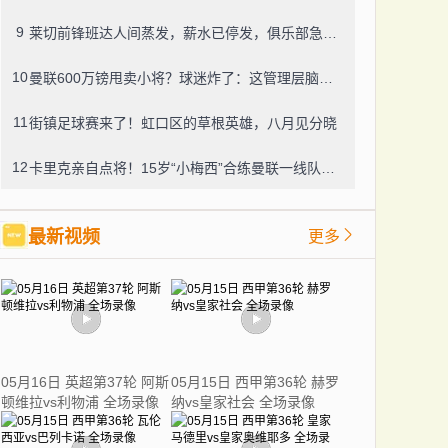
9
莱切前锋班达人间蒸发，薪水已停发，俱乐部急盼消息
10
曼联600万镑甩卖小将？球迷炸了：这管理层脑子进水了？
11
街镇足球赛来了！虹口区的草根英雄，八月见分晓
12
卡里克亲自点将！15岁“小梅西”合练曼联一线队，800万新援也要露脸
最新视频
更多
05月16日 英超第37轮 阿斯
05月15日 西甲第36轮 赫罗
顿维拉vs利物浦 全场录像
纳vs皇家社会 全场录像