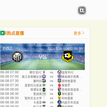
热点直播
更多
巴西乙
2026年08月08日 06:30
VS
08-08 07:00
vs
弗尔戈FC
温哥华FC
08-08 07:00
vs
奥兰多荣耀女足
路易维尔竞赛女足
08-08 07:30
vs
塞阿拉
庞特普雷塔
08-08 07:30
vs
皇家托马亚波
奥鲁罗
08-08 08:00
vs
哥谭女足
圣地亚哥波浪女足
08-08 08:30
vs
奎迪奥
哥杜雷亚
08-08 08:30
vs
智利天主大学
科布雷索
08-08 08:30
vs
卡洛里
内皮尔市流浪
08-08 09:00
vs
杜兰戈
皮拉塔斯