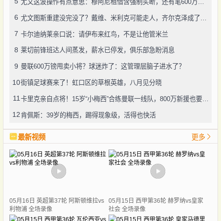
5
尤文这波操作有点意思：穆阿尼租借含强制买断，还有笔600万奖金悬了
6
尤文图斯重建没完没了？戴维、米利克可能走人，齐尔克泽成了新目标
7
卡尔迪纳莱亲口说：请伊布来红鸟，不是让他管米兰
8
莱切前锋班达人间蒸发，薪水已停发，俱乐部急盼消息
9
曼联600万镑甩卖小将？球迷炸了：这管理层脑子进水了？
10
街镇足球赛来了！虹口区的草根英雄，八月见分晓
11
卡里克亲自点将！15岁“小梅西”合练曼联一线队，800万新援也要露脸
12
肯佩斯：39岁的梅西，踢得现象级，活得也快活
最新视频
更多
05月16日 英超第37轮 阿斯顿维拉vs
05月15日 西甲第36轮 赫罗纳vs皇家
利物浦 全场录像
社会 全场录像