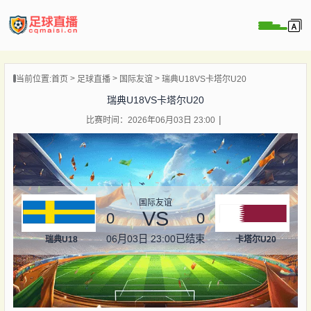
页
当前位置:
首页
足球直播
国际友谊
瑞典U18VS卡塔尔U20
直播
瑞典U18VS卡塔尔U20
直播
比赛时间：2026年06月03日 23:00
录像
新闻
国际友谊
VS
0
0
06月03日 23:00
已结束
瑞典U18
卡塔尔U20