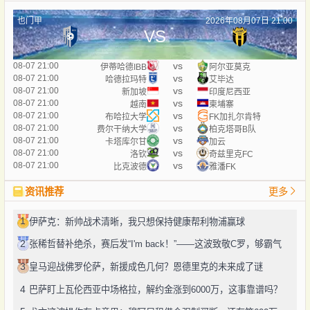
也门甲
2026年08月07日 21:00
VS
vs
08-07 21:00
伊蒂哈德IBB
阿尔亚莫克
vs
08-07 21:00
哈德拉玛特
艾毕达
vs
08-07 21:00
新加坡
印度尼西亚
vs
08-07 21:00
越南
柬埔寨
vs
08-07 21:00
布哈拉大学
FK加扎尔肯特
vs
08-07 21:00
费尔干纳大学
柏克塔哥B队
vs
08-07 21:00
卡塔库尔甘
加云
vs
08-07 21:00
洛钦
奇兹里克FC
vs
08-07 21:00
比克波德
雅潘FK
资讯推荐
更多
1
伊萨克：新帅战术清晰，我只想保持健康帮利物浦赢球
2
张稀哲替补绝杀，赛后发“I'm back！”——这波致敬C罗，够霸气
3
皇马迎战佛罗伦萨，新援成色几何？恩德里克的未来成了谜
4
巴萨盯上瓦伦西亚中场格拉，解约金涨到6000万，这事靠谱吗？