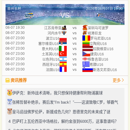
菲州长杯
2026年08月07日 19:00
VS
vs
08-07 19:30
江苏肯帝亚
深圳马可波罗
vs
08-07 20:30
河内水牛
岘港巨龙
vs
08-07 23:00
波兰U16
罗马尼亚U16
vs
08-07 23:00
塞尔维亚U16
立陶宛U16
vs
08-07 23:00
意大利U16
拉脱维亚U16
vs
08-07 23:00
土耳其U16
捷克U16
vs
08-07 23:00
以色列U16
格鲁吉亚U16
vs
08-07 23:00
西班牙U16
希腊U16
vs
08-07 23:00
法国U16
斯洛文尼亚U16
资讯推荐
更多
1
伊萨克：新帅战术清晰，我只想保持健康帮利物浦赢球
2
张稀哲替补绝杀，赛后发“I'm back！”——这波致敬C罗，够霸气
3
皇马迎战佛罗伦萨，新援成色几何？恩德里克的未来成了谜
4
巴萨盯上瓦伦西亚中场格拉，解约金涨到6000万，这事靠谱吗？