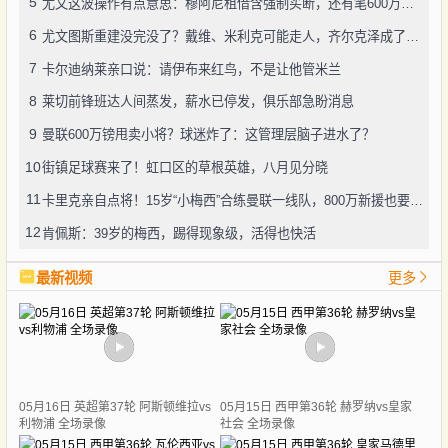
5
尤文这波操作有点意思：穆阿尼租借含强制买断，还有笔600万奖金悬了
6
尤文图斯重建没完没了？戴维、米利克可能走人，齐尔克泽成了新目标
7
卡尔迪纳莱亲口说：请伊布来红鸟，不是让他管米兰
8
莱切前锋班达人间蒸发，薪水已停发，俱乐部急盼消息
9
曼联600万镑甩卖小将？球迷炸了：这管理层脑子进水了？
10
街镇足球赛来了！虹口区的草根英雄，八月见分晓
11
卡里克亲自点将！15岁“小梅西”合练曼联一线队，800万新援也要露脸
12
肯佩斯：39岁的梅西，踢得现象级，活得也快活
最新视频
更多
05月16日 英超第37轮 阿斯顿维拉vs
05月15日 西甲第36轮 赫罗纳vs皇家
利物浦 全场录像
社会 全场录像