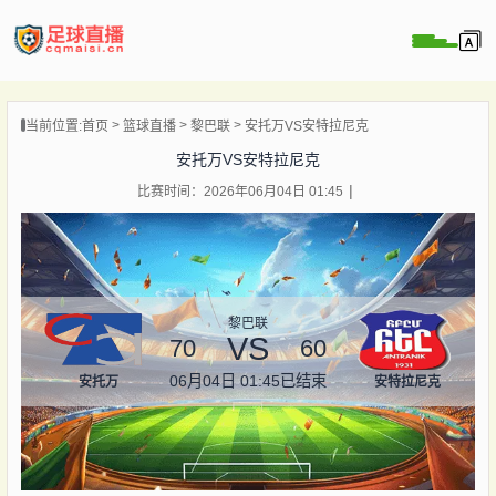
页
当前位置:
首页
篮球直播
黎巴联
安托万VS安特拉尼克
直播
安托万VS安特拉尼克
直播
比赛时间：2026年06月04日 01:45
录像
新闻
黎巴联
VS
70
60
06月04日 01:45
已结束
安托万
安特拉尼克