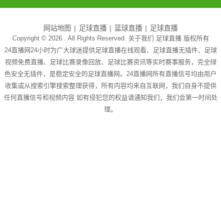
网站地图
足球直播
篮球直播
足球直播
Copyright © 2026 . All Rights Reserved. 关于我们
足球直播
版权所有
24直播网24小时为广大球迷提供足球直播在线观看、足球直播无插件、足球
视频免费直播、足球比赛录像回放、足球比赛资讯等实时赛事服务，完全绿
色安全无插件，是稳定安全的足球直播网。24直播网所有直播信号均由用户
收集或从搜索引擎搜索整理获得，所有内容均来自互联网，我们自身不提供
任何直播信号和视频内容 如有侵犯您的权益请通知我们，我们会第一时间处
理。