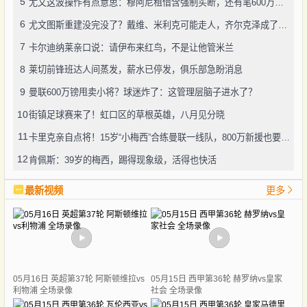
5
尤文这波操作有点意思：穆阿尼租借含强制买断，还有笔600万奖金悬了
6
尤文图斯重建没完没了？戴维、米利克可能走人，齐尔克泽成了新目标
7
卡尔迪纳莱亲口说：请伊布来红鸟，不是让他管米兰
8
莱切前锋班达人间蒸发，薪水已停发，俱乐部急盼消息
9
曼联600万镑甩卖小将？球迷炸了：这管理层脑子进水了？
10
街镇足球赛来了！虹口区的草根英雄，八月见分晓
11
卡里克亲自点将！15岁“小梅西”合练曼联一线队，800万新援也要露脸
12
肯佩斯：39岁的梅西，踢得现象级，活得也快活
最新视频
更多
05月16日 英超第37轮 阿斯顿维拉vs
05月15日 西甲第36轮 赫罗纳vs皇家
利物浦 全场录像
社会 全场录像