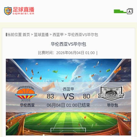
页
当前位置:
首页
篮球直播
西篮甲
华伦西亚VS毕尔包
直播
华伦西亚VS毕尔包
直播
比赛时间：2026年06月04日 01:00
录像
新闻
西篮甲
VS
83
80
06月04日 01:00
已结束
华伦西亚
毕尔包