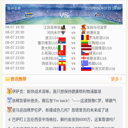
菲州长杯
2026年08月07日 19:00
VS
vs
08-07 19:30
江苏肯帝亚
深圳马可波罗
vs
08-07 20:30
河内水牛
岘港巨龙
vs
08-07 23:00
波兰U16
罗马尼亚U16
vs
08-07 23:00
塞尔维亚U16
立陶宛U16
vs
08-07 23:00
意大利U16
拉脱维亚U16
vs
08-07 23:00
土耳其U16
捷克U16
vs
08-07 23:00
以色列U16
格鲁吉亚U16
vs
08-07 23:00
西班牙U16
希腊U16
vs
08-07 23:00
法国U16
斯洛文尼亚U16
资讯推荐
更多
1
伊萨克：新帅战术清晰，我只想保持健康帮利物浦赢球
2
张稀哲替补绝杀，赛后发“I'm back！”——这波致敬C罗，够霸气
3
皇马迎战佛罗伦萨，新援成色几何？恩德里克的未来成了谜
4
巴萨盯上瓦伦西亚中场格拉，解约金涨到6000万，这事靠谱吗？