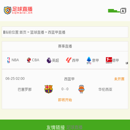
页
当前位置:
首页
篮球直播
西篮甲直播
直播
直播
赛事直播
录像
NBA
CBA
意甲
英超
西甲
德甲
新闻
06-25 02:00
西篮甲
未开赛
0
-
0
巴塞罗那
华伦西亚
即将开始
友情链接
足球直播