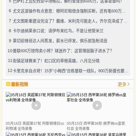
5
巴萨盯上瓦伦西亚中场格拉，解约金涨到6000万，这事靠谱吗？
6
尤文这波操作有点意思：穆阿尼租借含强制买断，还有笔600万奖金悬了
7
尤文图斯重建没完没了？戴维、米利克可能走人，齐尔克泽成了新目标
8
卡尔迪纳莱亲口说：请伊布来红鸟，不是让他管米兰
9
莱切前锋班达人间蒸发，薪水已停发，俱乐部急盼消息
10
曼联600万镑甩卖小将？球迷炸了：这管理层脑子进水了？
11
街镇足球赛来了！虹口区的草根英雄，八月见分晓
12
卡里克亲自点将！15岁“小梅西”合练曼联一线队，800万新援也要露脸
最新视频
更多
05月16日 英超第37轮 阿斯顿维拉vs
05月15日 西甲第36轮 赫罗纳vs皇家
利物浦 全场录像
社会 全场录像