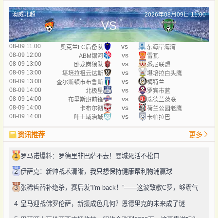
澳威北超
2026年08月09日 11:00
VS
vs
08-09 11:00
奥克兰FC后备队
东海岸海湾
vs
08-09 12:00
ABM银河
雷瓦
vs
08-09 13:00
卧龙岗狼队
悉尼联盟
vs
08-09 13:00
堪培拉祖云达斯
堪培拉白头鹰
vs
08-09 13:00
查尔斯顿市布鲁斯
梅特兰
vs
08-09 14:00
北极星
罗宾市蓝
vs
08-09 14:00
布里斯班前锋
瑞德兰茨联
vs
08-09 14:00
卡布尔彻
荷兰公园老鹰
vs
08-09 14:00
叶士域治城
卡帕拉巴
资讯推荐
更多
1
罗马诺爆料：罗德里非巴萨不去！曼城死活不松口
2
伊萨克：新帅战术清晰，我只想保持健康帮利物浦赢球
3
张稀哲替补绝杀，赛后发“I'm back！”——这波致敬C罗，够霸气
4
皇马迎战佛罗伦萨，新援成色几何？恩德里克的未来成了谜