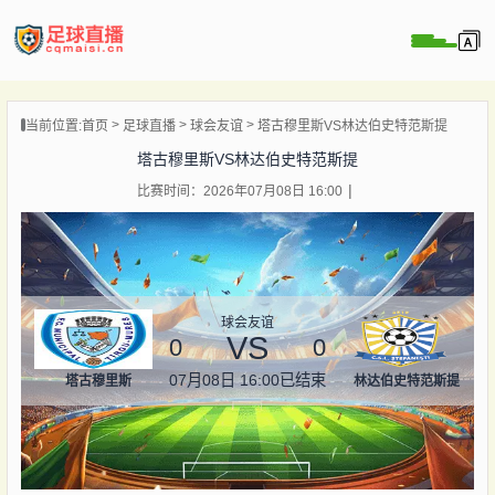
页
当前位置:
首页
足球直播
球会友谊
塔古穆里斯VS林达伯史特范斯提
直播
塔古穆里斯VS林达伯史特范斯提
直播
比赛时间：2026年07月08日 16:00
录像
新闻
球会友谊
VS
0
0
07月08日 16:00
已结束
塔古穆里斯
林达伯史特范斯提