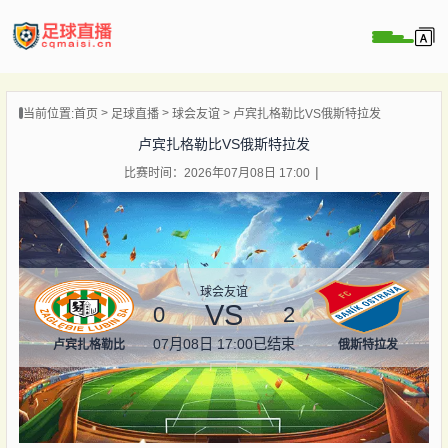
页
当前位置:
首页
足球直播
球会友谊
卢宾扎格勒比VS俄斯特拉发
直播
卢宾扎格勒比VS俄斯特拉发
直播
比赛时间：2026年07月08日 17:00
录像
新闻
球会友谊
VS
0
2
07月08日 17:00
已结束
卢宾扎格勒比
俄斯特拉发