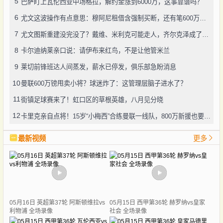
5
巴萨盯上瓦伦西亚中场格拉，解约金涨到6000万，这事靠谱吗？
6
尤文这波操作有点意思：穆阿尼租借含强制买断，还有笔600万奖金悬了
7
尤文图斯重建没完没了？戴维、米利克可能走人，齐尔克泽成了新目标
8
卡尔迪纳莱亲口说：请伊布来红鸟，不是让他管米兰
9
莱切前锋班达人间蒸发，薪水已停发，俱乐部急盼消息
10
曼联600万镑甩卖小将？球迷炸了：这管理层脑子进水了？
11
街镇足球赛来了！虹口区的草根英雄，八月见分晓
12
卡里克亲自点将！15岁“小梅西”合练曼联一线队，800万新援也要露脸
最新视频
更多
05月16日 英超第37轮 阿斯顿维拉vs
05月15日 西甲第36轮 赫罗纳vs皇家
利物浦 全场录像
社会 全场录像