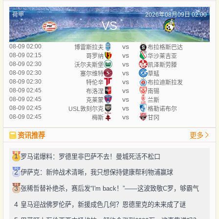
荷甲
2026年08月09日 02:00
VS
vs
08-09 02:00
博雷斯拉夫
布拉格斯巴达
vs
08-09 02:15
哥罗纳
华沙莱吉亚
vs
08-09 02:30
沃尔夫斯堡
凯泽斯劳滕
vs
08-09 02:30
塞尔维特
草蜢
vs
08-09 02:30
特伦辛
布拉迪斯拉发
vs
08-09 02:45
布洛涅
南锡
vs
08-09 02:45
克莱蒙
兰斯
vs
08-09 02:45
USL敦刻尔克
格勒诺布尔
vs
08-09 02:45
梅斯
甘冈
资讯推荐
更多
1
罗马诺爆料：罗德里非巴萨不去！曼城死活不松口
2
伊萨克：新帅战术清晰，我只想保持健康帮利物浦赢球
3
张稀哲替补绝杀，赛后发“I'm back！”——这波致敬C罗，够霸气
4
皇马迎战佛罗伦萨，新援成色几何？恩德里克的未来成了谜