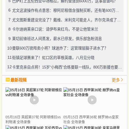
5
巴萨盯上瓦伦西亚中场格拉，解约金涨到6000万，这事靠谱吗？
6
尤文这波操作有点意思：穆阿尼租借含强制买断，还有笔600万奖金悬了
7
尤文图斯重建没完没了？戴维、米利克可能走人，齐尔克泽成了新目标
8
卡尔迪纳莱亲口说：请伊布来红鸟，不是让他管米兰
9
莱切前锋班达人间蒸发，薪水已停发，俱乐部急盼消息
10
曼联600万镑甩卖小将？球迷炸了：这管理层脑子进水了？
11
街镇足球赛来了！虹口区的草根英雄，八月见分晓
12
卡里克亲自点将！15岁“小梅西”合练曼联一线队，800万新援也要露脸
最新视频
更多
05月16日 英超第37轮 阿斯顿维拉vs
05月15日 西甲第36轮 赫罗纳vs皇家
利物浦 全场录像
社会 全场录像