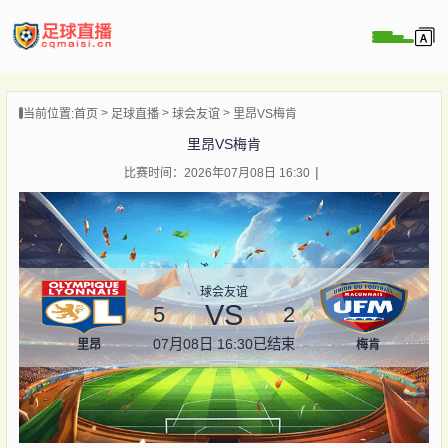
页
当前位置:
首页
足球直播
球会友谊
里昂VS梅肯
直播
里昂VS梅肯
直播
比赛时间：2026年07月08日 16:30
录像
新闻
球会友谊
VS
5
2
07月08日 16:30
已结束
里昂
梅肯