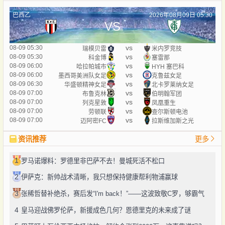
巴西乙
2026年08月09日 05:30
VS
vs
08-09 05:30
瑞模贝雷
米内罗竞技
vs
08-09 05:30
科金博
塞雷那
vs
08-09 06:00
哈拉帕城市
HYH 塞巴科
vs
08-09 06:00
墨西哥美洲队女足
克鲁兹女足
vs
08-09 06:30
华盛顿精神女足
北卡罗莱纳女足
vs
08-09 07:00
布鲁克林
伯明翰军团
vs
08-09 07:00
列克星敦
凤凰重生
vs
08-09 07:00
劳顿联
查尔斯顿电池
vs
08-09 07:00
迈阿密FC
拉斯维加斯之光
资讯推荐
更多
1
罗马诺爆料：罗德里非巴萨不去！曼城死活不松口
2
伊萨克：新帅战术清晰，我只想保持健康帮利物浦赢球
3
张稀哲替补绝杀，赛后发“I'm back！”——这波致敬C罗，够霸气
4
皇马迎战佛罗伦萨，新援成色几何？恩德里克的未来成了谜