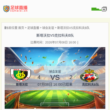
页
当前位置:
首页
足球直播
球会友谊
斯塔沃拉VS克拉科夫B队
直播
斯塔沃拉VS克拉科夫B队
直播
比赛时间：2026年07月08日 16:00
录像
新闻
球会友谊
VS
4
2
07月08日 16:00
已结束
斯塔沃拉
克拉科夫B队