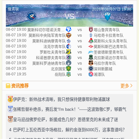
俄青联
2026年08月07日 19:00
VS
vs
08-07 19:00
莫斯科切尔塔诺沃青年队
喀山鲁宾青年队
vs
08-07 19:00
莫斯科中央陆军青年队
马哈奇卡拉青年队
vs
08-07 19:00
莫斯科迪纳摩青年队
莫斯科火车头青年队
vs
08-07 19:00
法克尔青年队
莫斯科斯巴达青年队
vs
08-07 19:00
罗斯杜夫青年队
圣彼德斯堡青年队
vs
08-07 19:00
科诺普廖夫青年队
克拉斯诺达尔青年队
vs
08-07 19:00
莫斯科罗迪纳青年队
乌拉尔青年队
vs
08-07 19:35
北京国安
深圳新鹏城
vs
08-07 19:35
岳阳队
湘潭队
资讯推荐
更多
1
伊萨克：新帅战术清晰，我只想保持健康帮利物浦赢球
2
张稀哲替补绝杀，赛后发“I'm back！”——这波致敬C罗，够霸气
3
皇马迎战佛罗伦萨，新援成色几何？恩德里克的未来成了谜
4
巴萨盯上瓦伦西亚中场格拉，解约金涨到6000万，这事靠谱吗？