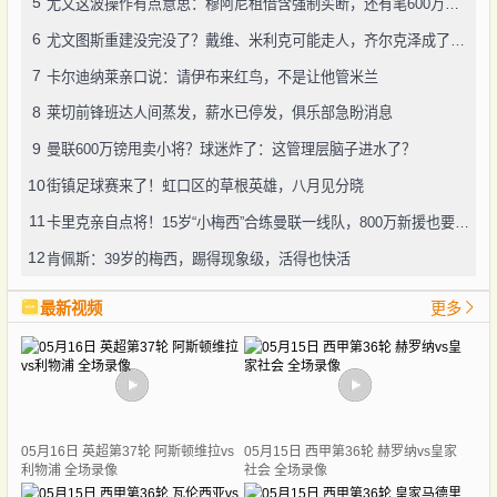
5
尤文这波操作有点意思：穆阿尼租借含强制买断，还有笔600万奖金悬了
6
尤文图斯重建没完没了？戴维、米利克可能走人，齐尔克泽成了新目标
7
卡尔迪纳莱亲口说：请伊布来红鸟，不是让他管米兰
8
莱切前锋班达人间蒸发，薪水已停发，俱乐部急盼消息
9
曼联600万镑甩卖小将？球迷炸了：这管理层脑子进水了？
10
街镇足球赛来了！虹口区的草根英雄，八月见分晓
11
卡里克亲自点将！15岁“小梅西”合练曼联一线队，800万新援也要露脸
12
肯佩斯：39岁的梅西，踢得现象级，活得也快活
最新视频
更多
05月16日 英超第37轮 阿斯顿维拉vs
05月15日 西甲第36轮 赫罗纳vs皇家
利物浦 全场录像
社会 全场录像