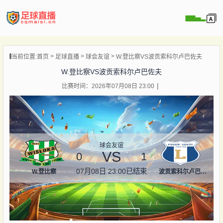
页
当前位置:
首页
足球直播
球会友谊
W.登比察VS波贡索科尔卢巴佐夫
直播
W.登比察VS波贡索科尔卢巴佐夫
直播
比赛时间：2026年07月08日 23:00
录像
新闻
球会友谊
VS
0
1
07月08日 23:00
已结束
W.登比察
波贡索科尔卢巴佐夫