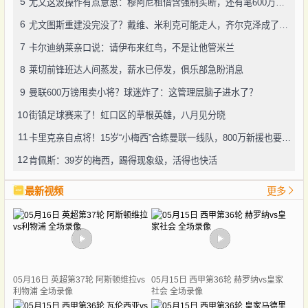
5
尤文这波操作有点意思：穆阿尼租借含强制买断，还有笔600万奖金悬了
6
尤文图斯重建没完没了？戴维、米利克可能走人，齐尔克泽成了新目标
7
卡尔迪纳莱亲口说：请伊布来红鸟，不是让他管米兰
8
莱切前锋班达人间蒸发，薪水已停发，俱乐部急盼消息
9
曼联600万镑甩卖小将？球迷炸了：这管理层脑子进水了？
10
街镇足球赛来了！虹口区的草根英雄，八月见分晓
11
卡里克亲自点将！15岁“小梅西”合练曼联一线队，800万新援也要露脸
12
肯佩斯：39岁的梅西，踢得现象级，活得也快活
最新视频
更多
05月16日 英超第37轮 阿斯顿维拉vs
05月15日 西甲第36轮 赫罗纳vs皇家
利物浦 全场录像
社会 全场录像