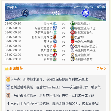
以甲图杯
2026年08月07日 00:30
VS
vs
08-07 00:30
麦卡比
阿基纳扎力
vs
08-07 00:30
阿富拉夏普尔
赫兹立亚马卡比
vs
08-07 00:30
法萨巴夏普尔
拉那那夏普尔
vs
08-07 00:30
特拉维夫叶胡达
夏雷姆
vs
08-07 00:30
莫迪恩
卡法尔卡瑟姆
vs
08-07 00:30
阿舒多
里雄莱锡安夏普尔
vs
08-07 00:30
凯尔耶特
卡比利奥马卡比
vs
08-07 03:00
宾托大学生
皇家帕托斯
vs
08-07 03:00
索阿查
卡利博卡青年
资讯推荐
更多
1
伊萨克：新帅战术清晰，我只想保持健康帮利物浦赢球
2
张稀哲替补绝杀，赛后发“I'm back！”——这波致敬C罗，够霸气
3
皇马迎战佛罗伦萨，新援成色几何？恩德里克的未来成了谜
4
巴萨盯上瓦伦西亚中场格拉，解约金涨到6000万，这事靠谱吗？