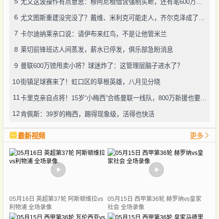
5
尤文这波操作有点意思：穆阿尼租借含强制买断，还有笔600万奖金悬了
6
尤文图斯重建没完没了？戴维、米利克可能走人，齐尔克泽成了新目标
7
卡尔迪纳莱亲口说：请伊布来红鸟，不是让他管米兰
8
莱切前锋班达人间蒸发，薪水已停发，俱乐部急盼消息
9
曼联600万镑甩卖小将？球迷炸了：这管理层脑子进水了？
10
街镇足球赛来了！虹口区的草根英雄，八月见分晓
11
卡里克亲自点将！15岁“小梅西”合练曼联一线队，800万新援也要露脸
12
肯佩斯：39岁的梅西，踢得现象级，活得也快活
最新视频
更多
05月16日 英超第37轮 阿斯顿维拉vs
05月15日 西甲第36轮 赫罗纳vs皇家
利物浦 全场录像
社会 全场录像