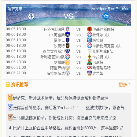
哈萨克甲
2026年08月06日 18:00
VS
vs
08-06 18:00
阿克托比B队
伊基巴斯图特
vs
08-06 18:00
FK阿雷斯
杜保尔B队
vs
08-06 18:00
贾伊克
塔拉兹
vs
08-06 18:00
沙克特
卡斯比阿克套B队
vs
08-06 18:00
图兰突厥斯坦
艾斯坦拿B队
vs
08-06 18:00
叶利迈塞米B队
卡拉特B队
vs
08-06 20:00
剑桥联
巴尼特
vs
08-06 21:00
阿里萨纳
哈德瑞马特
vs
08-06 21:00
海拉尔荷达
史兰姆
资讯推荐
更多
1
伊萨克：新帅战术清晰，我只想保持健康帮利物浦赢球
2
张稀哲替补绝杀，赛后发“I'm back！”——这波致敬C罗，够霸气
3
皇马迎战佛罗伦萨，新援成色几何？恩德里克的未来成了谜
4
巴萨盯上瓦伦西亚中场格拉，解约金涨到6000万，这事靠谱吗？