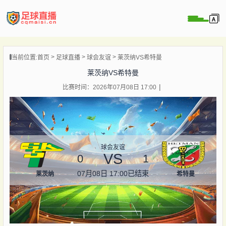
页
当前位置:
首页
足球直播
球会友谊
莱茨纳VS希特曼
直播
莱茨纳VS希特曼
直播
比赛时间：2026年07月08日 17:00
录像
新闻
球会友谊
VS
0
1
07月08日 17:00
已结束
莱茨纳
希特曼