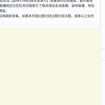
0分，球会友谊【兹林VS特拉维夫夏普尔】直播准时在线播放，喜欢看球
4直播网还为您在本页面索引了相关球会友谊直播、兹林直播、特拉
赛程。
前再刷新查看。如果本页面比赛已经过期已经过期，或者以上信号