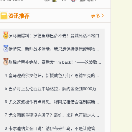
资讯推荐
更多
1
罗马诺爆料：罗德里非巴萨不去！曼城死活不松口
2
伊萨克：新帅战术清晰，我只想保持健康帮利物浦赢球
3
张稀哲替补绝杀，赛后发“I'm back！”——这波致敬C罗，够霸气
4
皇马迎战佛罗伦萨，新援成色几何？恩德里克的未来成了谜
5
巴萨盯上瓦伦西亚中场格拉，解约金涨到6000万，这事靠谱吗？
6
尤文这波操作有点意思：穆阿尼租借含强制买断，还有笔600万奖金悬了
7
尤文图斯重建没完没了？戴维、米利克可能走人，齐尔克泽成了新目标
8
卡尔迪纳莱亲口说：请伊布来红鸟，不是让他管米兰