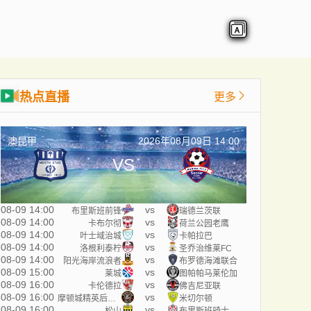
热点直播
更多
澳昆甲
2026年08月09日 14:00
VS
08-09 14:00
vs
布里斯班前锋
瑞德兰茨联
08-09 14:00
vs
卡布尔彻
荷兰公园老鹰
08-09 14:00
vs
叶士域治城
卡帕拉巴
08-09 14:00
vs
洛根利泰柠
圣乔治维莱FC
08-09 14:00
vs
阳光海岸流浪者
布罗德海滩联合
08-09 15:00
vs
莱城
图帕帕马莱伦加
08-09 16:00
vs
卡伦德拉
佛吉尼亚联
08-09 16:00
vs
摩顿城精英后备队
米切尔顿
08-09 16:00
vs
松山
布里斯班骑士