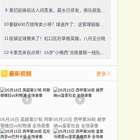
9
莱切前锋班达人间蒸发，薪水已停发，俱乐部急盼消息
10
曼联600万镑甩卖小将？球迷炸了：这管理层脑子进水了？
11
街镇足球赛来了！虹口区的草根英雄，八月见分晓
12
卡里克亲自点将！15岁“小梅西”合练曼联一线队，800万新援也要露脸
最新视频
更多
05月16日 英超第37轮 阿斯
05月15日 西甲第36轮 赫罗
顿维拉vs利物浦 全场录像
纳vs皇家社会 全场录像