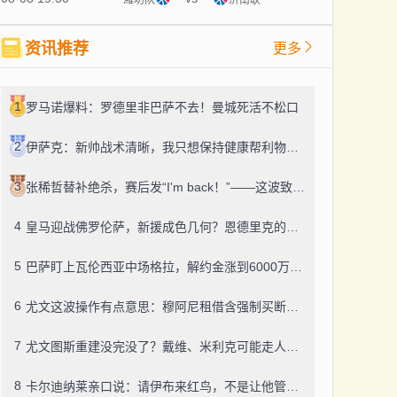
资讯推荐
更多
1
罗马诺爆料：罗德里非巴萨不去！曼城死活不松口
2
伊萨克：新帅战术清晰，我只想保持健康帮利物浦赢球
3
张稀哲替补绝杀，赛后发“I'm back！”——这波致敬C罗，够霸气
4
皇马迎战佛罗伦萨，新援成色几何？恩德里克的未来成了谜
5
巴萨盯上瓦伦西亚中场格拉，解约金涨到6000万，这事靠谱吗？
6
尤文这波操作有点意思：穆阿尼租借含强制买断，还有笔600万奖金悬了
7
尤文图斯重建没完没了？戴维、米利克可能走人，齐尔克泽成了新目标
8
卡尔迪纳莱亲口说：请伊布来红鸟，不是让他管米兰