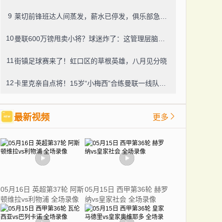
9
莱切前锋班达人间蒸发，薪水已停发，俱乐部急盼消息
10
曼联600万镑甩卖小将？球迷炸了：这管理层脑子进水了？
11
街镇足球赛来了！虹口区的草根英雄，八月见分晓
12
卡里克亲自点将！15岁“小梅西”合练曼联一线队，800万新援也要露脸
最新视频
更多
05月16日 英超第37轮 阿斯
05月15日 西甲第36轮 赫罗
顿维拉vs利物浦 全场录像
纳vs皇家社会 全场录像