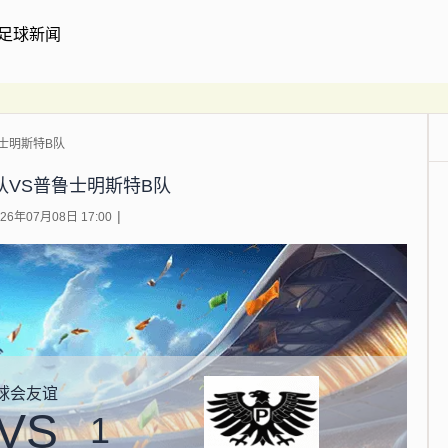
足球新闻
鲁士明斯特B队
队VS普鲁士明斯特B队
6年07月08日 17:00
球会友谊
VS
1