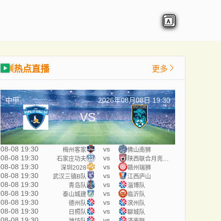
热点直播
更多
中甲
2026年08月08日 19:30
VS
08-08 19:30
vs
梅州客家
佛山南狮
08-08 19:30
vs
石家庄功夫
陕西联合月亮泊队
08-08 19:30
vs
深圳2028
赣州瑞狮
08-08 19:30
vs
武汉三镇B队
江西庐山
08-08 19:30
vs
青岛队
淄博队
08-08 19:30
vs
泰山城建
临沂队
08-08 19:30
vs
德州队
滨州队
08-08 19:30
vs
日照队
聊城队
08-08 19:30
vs
潍坊队
济南联