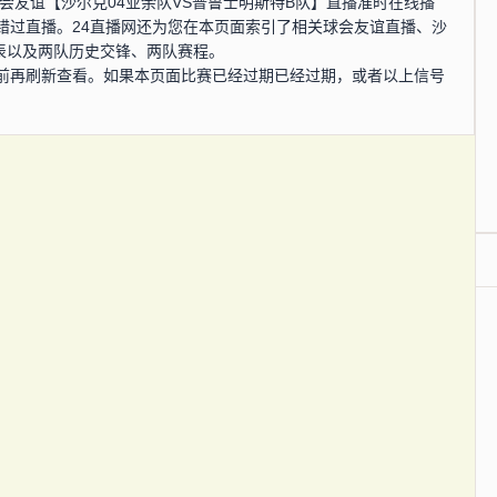
分，球会友谊【沙尔克04业余队VS普鲁士明斯特B队】直播准时在线播
错过直播。24直播网还为您在本页面索引了相关球会友谊直播、沙
表以及两队历史交锋、两队赛程。
前再刷新查看。如果本页面比赛已经过期已经过期，或者以上信号