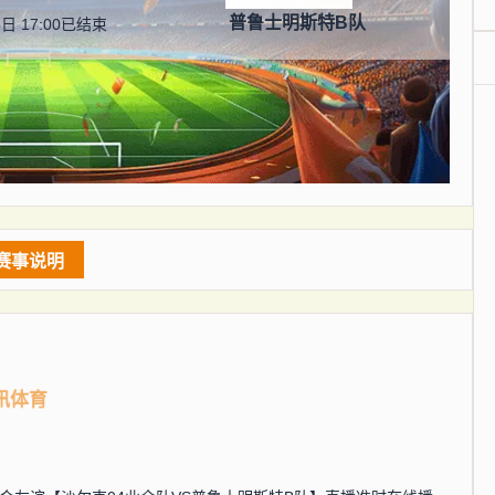
普鲁士明斯特B队
日 17:00
已结束
赛事说明
讯体育