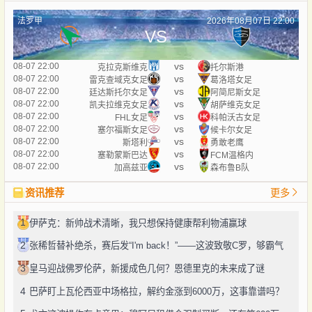
法罗甲
2026年08月07日 22:00
VS
vs
08-07 22:00
克拉克斯维克
托尔斯港
vs
08-07 22:00
雷克查域克女足
葛洛塔女足
vs
08-07 22:00
廷达斯托尔女足
阿简尼斯女足
vs
08-07 22:00
凯夫拉维克女足
胡萨维克女足
vs
08-07 22:00
FHL女足
科帕沃古女足
vs
08-07 22:00
塞尔福斯女足
候卡尔女足
vs
08-07 22:00
斯塔利
勇敢老鹰
vs
08-07 22:00
塞勒蒙斯巴达
FCM温格内
vs
08-07 22:00
加高兹亚
森布鲁B队
资讯推荐
更多
1
伊萨克：新帅战术清晰，我只想保持健康帮利物浦赢球
2
张稀哲替补绝杀，赛后发“I'm back！”——这波致敬C罗，够霸气
3
皇马迎战佛罗伦萨，新援成色几何？恩德里克的未来成了谜
4
巴萨盯上瓦伦西亚中场格拉，解约金涨到6000万，这事靠谱吗？