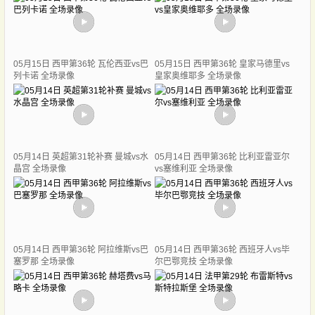
05月15日 西甲第36轮 瓦伦西亚vs巴
05月15日 西甲第36轮 皇家马德里vs
列卡诺 全场录像
皇家奥维耶多 全场录像
05月14日 英超第31轮补赛 曼城vs水
05月14日 西甲第36轮 比利亚雷亚尔
晶宫 全场录像
vs塞维利亚 全场录像
05月14日 西甲第36轮 阿拉维斯vs巴
05月14日 西甲第36轮 西班牙人vs毕
塞罗那 全场录像
尔巴鄂竞技 全场录像