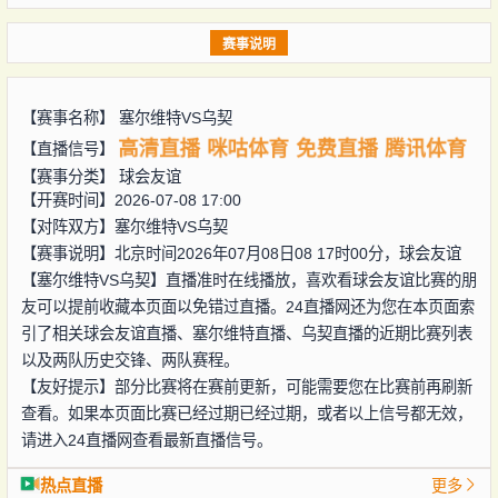
赛事说明
【赛事名称】
塞尔维特VS乌契
高清直播
咪咕体育
免费直播
腾讯体育
【直播信号】
【赛事分类】
球会友谊
【开赛时间】2026-07-08 17:00
【对阵双方】
塞尔维特VS乌契
【赛事说明】北京时间2026年07月08日08 17时00分，球会友谊
【塞尔维特VS乌契】直播准时在线播放，喜欢看球会友谊比赛的朋
友可以提前收藏本页面以免错过直播。24直播网还为您在本页面索
引了相关球会友谊直播、塞尔维特直播、乌契直播的近期比赛列表
以及两队历史交锋、两队赛程。
【友好提示】部分比赛将在赛前更新，可能需要您在比赛前再刷新
查看。如果本页面比赛已经过期已经过期，或者以上信号都无效，
请进入24直播网查看最新直播信号。
热点直播
更多