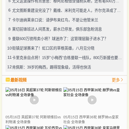
5
尤文这波操作有点意思：穆阿尼租借含强制买断，还有笔600万奖金悬了
6
尤文图斯重建没完没了？戴维、米利克可能走人，齐尔克泽成了新目标
7
卡尔迪纳莱亲口说：请伊布来红鸟，不是让他管米兰
8
莱切前锋班达人间蒸发，薪水已停发，俱乐部急盼消息
9
曼联600万镑甩卖小将？球迷炸了：这管理层脑子进水了？
10
街镇足球赛来了！虹口区的草根英雄，八月见分晓
11
卡里克亲自点将！15岁“小梅西”合练曼联一线队，800万新援也要露脸
12
肯佩斯：39岁的梅西，踢得现象级，活得也快活
最新视频
更多
05月16日 英超第37轮 阿斯顿维拉vs
05月15日 西甲第36轮 赫罗纳vs皇家
利物浦 全场录像
社会 全场录像