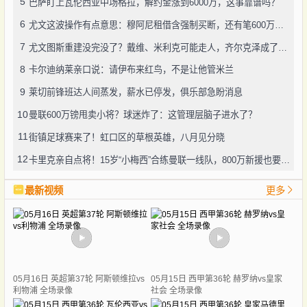
5
巴萨盯上瓦伦西亚中场格拉，解约金涨到6000万，这事靠谱吗？
6
尤文这波操作有点意思：穆阿尼租借含强制买断，还有笔600万奖金悬了
7
尤文图斯重建没完没了？戴维、米利克可能走人，齐尔克泽成了新目标
8
卡尔迪纳莱亲口说：请伊布来红鸟，不是让他管米兰
9
莱切前锋班达人间蒸发，薪水已停发，俱乐部急盼消息
10
曼联600万镑甩卖小将？球迷炸了：这管理层脑子进水了？
11
街镇足球赛来了！虹口区的草根英雄，八月见分晓
12
卡里克亲自点将！15岁“小梅西”合练曼联一线队，800万新援也要露脸
最新视频
更多
05月16日 英超第37轮 阿斯顿维拉vs
05月15日 西甲第36轮 赫罗纳vs皇家
利物浦 全场录像
社会 全场录像