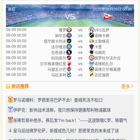
挪超
2026年08月09日 00:00
VS
vs
08-09 00:00
雅罗
VPS瓦萨
vs
08-09 00:00
纳尔瓦
诺梅卡柳
vs
08-09 00:00
塔尔图卡列夫
土勒维克
vs
08-09 00:00
达尔维克
卡里
vs
08-09 00:00
白色骑士
马格尼
vs
08-09 00:00
科玛库尔
图罗杜尔沃尔古
vs
08-09 00:00
贝尔格莱德红星
诺维帕扎尔
vs
08-09 00:00
马瑟瓦沙巴
诺维贝尔格莱德
vs
08-09 00:00
马拉多特
古拉瑞奇
资讯推荐
更多
1
罗马诺爆料：罗德里非巴萨不去！曼城死活不松口
2
伊萨克：新帅战术清晰，我只想保持健康帮利物浦赢球
3
张稀哲替补绝杀，赛后发“I'm back！”——这波致敬C罗，够霸气
4
皇马迎战佛罗伦萨，新援成色几何？恩德里克的未来成了谜