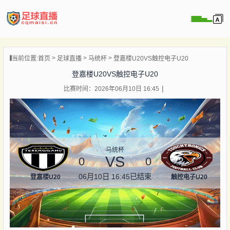
页
当前位置:
首页
足球直播
马统杯
登嘉楼U20VS触控电子U20
直播
登嘉楼U20VS触控电子U20
直播
比赛时间：2026年06月10日 16:45
录像
新闻
马统杯
VS
0
0
06月10日 16:45
已结束
登嘉楼U20
触控电子U20