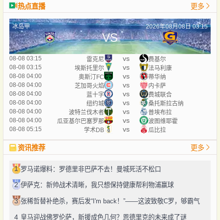
热点直播
更多
冰岛甲
2026年08月08日 03:15
VS
vs
08-08 03:15
雷克尼
费基尔
vs
08-08 03:15
埃斯托里尔
法马利康
vs
08-08 04:00
奥斯汀FC
蒂华纳
vs
08-08 04:00
芝加哥火焰
内卡萨
vs
08-08 04:00
蓝十字
费城联合
vs
08-08 04:00
纽约城
桑托斯拉古纳
vs
08-08 04:00
波特兰伐木者
普埃布拉
vs
08-08 04:00
瓜亚基尔巴塞罗那
波图维耶霍
vs
08-08 05:15
学术DB
瓜比拉
资讯推荐
更多
1
罗马诺爆料：罗德里非巴萨不去！曼城死活不松口
2
伊萨克：新帅战术清晰，我只想保持健康帮利物浦赢球
3
张稀哲替补绝杀，赛后发“I'm back！”——这波致敬C罗，够霸气
4
皇马迎战佛罗伦萨，新援成色几何？恩德里克的未来成了谜