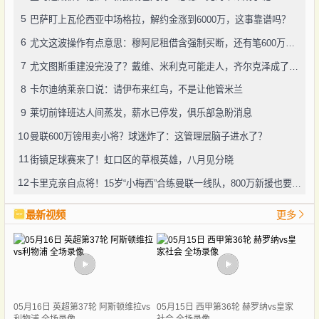
5
巴萨盯上瓦伦西亚中场格拉，解约金涨到6000万，这事靠谱吗？
6
尤文这波操作有点意思：穆阿尼租借含强制买断，还有笔600万奖金悬了
7
尤文图斯重建没完没了？戴维、米利克可能走人，齐尔克泽成了新目标
8
卡尔迪纳莱亲口说：请伊布来红鸟，不是让他管米兰
9
莱切前锋班达人间蒸发，薪水已停发，俱乐部急盼消息
10
曼联600万镑甩卖小将？球迷炸了：这管理层脑子进水了？
11
街镇足球赛来了！虹口区的草根英雄，八月见分晓
12
卡里克亲自点将！15岁“小梅西”合练曼联一线队，800万新援也要露脸
最新视频
更多
05月16日 英超第37轮 阿斯顿维拉vs
05月15日 西甲第36轮 赫罗纳vs皇家