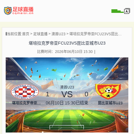
页
当前位置:
首页
足球直播
澳首U23
堪培拉克罗帝亚FCU23VS昆比亚城市U23
直播
堪培拉克罗帝亚FCU23VS昆比亚城市U23
直播
比赛时间：2026年06月10日 15:30
录像
新闻
澳首U23
VS
1
0
06月10日 15:30
已结束
堪培拉克罗帝亚FCU23
昆比亚城市U23