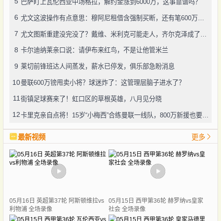
5
巴萨盯上瓦伦西亚中场格拉，解约金涨到6000万，这事靠谱吗？
6
尤文这波操作有点意思：穆阿尼租借含强制买断，还有笔600万奖金悬了
7
尤文图斯重建没完没了？戴维、米利克可能走人，齐尔克泽成了新目标
8
卡尔迪纳莱亲口说：请伊布来红鸟，不是让他管米兰
9
莱切前锋班达人间蒸发，薪水已停发，俱乐部急盼消息
10
曼联600万镑甩卖小将？球迷炸了：这管理层脑子进水了？
11
街镇足球赛来了！虹口区的草根英雄，八月见分晓
12
卡里克亲自点将！15岁“小梅西”合练曼联一线队，800万新援也要露脸
最新视频
更多
05月16日 英超第37轮 阿斯顿维拉vs
05月15日 西甲第36轮 赫罗纳vs皇家
利物浦 全场录像
社会 全场录像