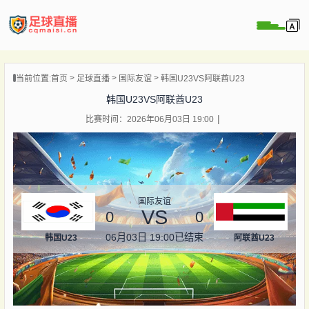
页
当前位置:
首页
足球直播
国际友谊
韩国U23VS阿联酋U23
直播
韩国U23VS阿联酋U23
直播
比赛时间：2026年06月03日 19:00
录像
新闻
国际友谊
VS
0
0
06月03日 19:00
已结束
韩国U23
阿联酋U23