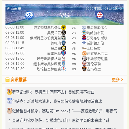
新西南联
2026年08月08日 10:45
VS
vs
08-08 11:00
威灵顿凤凰后备队
惠灵顿奥运会
vs
08-08 11:00
奥克兰联
陶朗加市联
vs
08-08 11:00
伊斯特恩沙伯奥克兰
芬奇布尔斯联
vs
08-08 11:15
佩托内
威斯顿沙伯
vs
08-08 11:45
岛湾联
上哈特市
vs
08-08 12:00
南霍巴特
河畔奥林匹克
vs
08-08 12:00
埃奇沃斯伊格斯
韦斯顿劳动熊
vs
08-08 12:00
纽卡斯尔奥林匹克
瓦伦蒂勒
vs
08-08 12:30
坎培拉奥林匹克
古玛老虎
资讯推荐
更多
1
罗马诺爆料：罗德里非巴萨不去！曼城死活不松口
2
伊萨克：新帅战术清晰，我只想保持健康帮利物浦赢球
3
张稀哲替补绝杀，赛后发“I'm back！”——这波致敬C罗，够霸气
4
皇马迎战佛罗伦萨，新援成色几何？恩德里克的未来成了谜