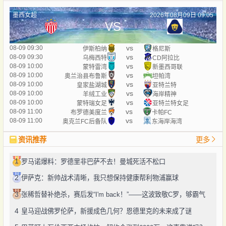
墨西女超
2026年08月09日 09:05
VS
vs
08-09 09:30
伊斯柏纳
格尼斯
vs
08-09 09:30
乌梅西特
CD阿拉比
vs
08-09 10:00
蒙特雷湾
新墨西哥联
vs
08-09 10:00
奥兰治县布鲁斯
坦帕湾
vs
08-09 10:00
皇家盐湖城
亚特兰特
vs
08-09 10:00
羊绒工业
海岸精神
vs
08-09 10:00
蒙特瑞女足
亚特兰特女足
vs
08-09 11:00
布罗德美度兰
卡帕FC
vs
08-09 11:00
奥克兰FC后备队
东海岸海湾
资讯推荐
更多
1
罗马诺爆料：罗德里非巴萨不去！曼城死活不松口
2
伊萨克：新帅战术清晰，我只想保持健康帮利物浦赢球
3
张稀哲替补绝杀，赛后发“I'm back！”——这波致敬C罗，够霸气
4
皇马迎战佛罗伦萨，新援成色几何？恩德里克的未来成了谜