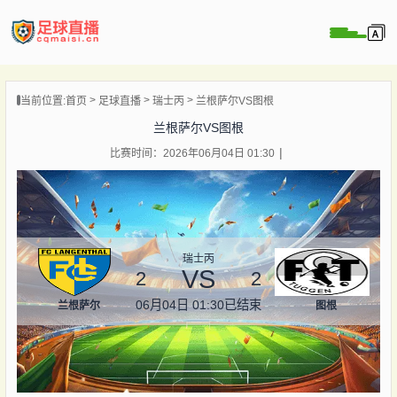
页
当前位置:
首页
足球直播
瑞士丙
兰根萨尔VS图根
直播
兰根萨尔VS图根
直播
比赛时间：2026年06月04日 01:30
录像
新闻
瑞士丙
VS
2
2
06月04日 01:30
已结束
兰根萨尔
图根