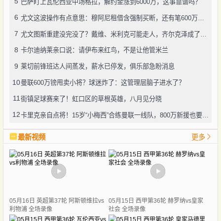
5
巴萨盯上瓦伦西亚中场格拉，解约金涨到6000万，这事靠谱吗？
6
尤文这波操作有点意思：穆阿尼租借含强制买断，还有笔600万奖金悬了
7
尤文图斯重建没完没了？戴维、米利克可能走人，齐尔克泽成了新目标
8
卡尔迪纳莱亲口说：请伊布来红鸟，不是让他管米兰
9
莱切前锋班达人间蒸发，薪水已停发，俱乐部急盼消息
10
曼联600万镑甩卖小将？球迷炸了：这管理层脑子进水了？
11
街镇足球赛来了！虹口区的草根英雄，八月见分晓
12
卡里克亲自点将！15岁“小梅西”合练曼联一线队，800万新援也要露脸
最新视频
更多
05月16日 英超第37轮 阿斯顿维拉vs
05月15日 西甲第36轮 赫罗纳vs皇家
利物浦 全场录像
社会 全场录像