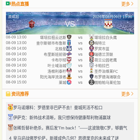
热点直播
更多
澳威超
2026年08月09日 13:00
VS
vs
08-09 13:00
堪培拉祖云达斯
堪培拉白头鹰
vs
08-09 13:00
查尔斯顿市布鲁斯
梅特兰
vs
08-09 14:00
北极星
罗宾市蓝
vs
08-09 14:00
布里斯班前锋
瑞德兰茨联
vs
08-09 14:00
卡布尔彻
荷兰公园老鹰
vs
08-09 14:00
叶士域治城
卡帕拉巴
vs
08-09 14:00
洛根利泰柠
圣乔治维莱FC
vs
08-09 14:00
阳光海岸流浪者
布罗德海滩联合
vs
08-09 15:00
莱城
图帕帕马莱伦加
资讯推荐
更多
1
罗马诺爆料：罗德里非巴萨不去！曼城死活不松口
2
伊萨克：新帅战术清晰，我只想保持健康帮利物浦赢球
3
张稀哲替补绝杀，赛后发“I'm back！”——这波致敬C罗，够霸气
4
皇马迎战佛罗伦萨，新援成色几何？恩德里克的未来成了谜