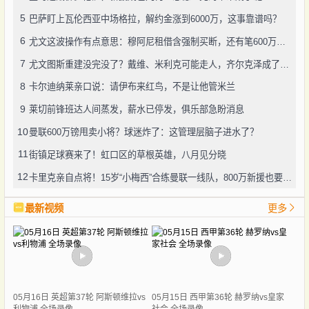
5
巴萨盯上瓦伦西亚中场格拉，解约金涨到6000万，这事靠谱吗？
6
尤文这波操作有点意思：穆阿尼租借含强制买断，还有笔600万奖金悬了
7
尤文图斯重建没完没了？戴维、米利克可能走人，齐尔克泽成了新目标
8
卡尔迪纳莱亲口说：请伊布来红鸟，不是让他管米兰
9
莱切前锋班达人间蒸发，薪水已停发，俱乐部急盼消息
10
曼联600万镑甩卖小将？球迷炸了：这管理层脑子进水了？
11
街镇足球赛来了！虹口区的草根英雄，八月见分晓
12
卡里克亲自点将！15岁“小梅西”合练曼联一线队，800万新援也要露脸
最新视频
更多
05月16日 英超第37轮 阿斯顿维拉vs
05月15日 西甲第36轮 赫罗纳vs皇家