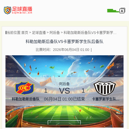
页
当前位置:
首页
足球直播
阿后备
科勒加勒斯后备队VS卡塞罗斯学生队后备队
直播
科勒加勒斯后备队VS卡塞罗斯学生队后备队
直播
比赛时间：2026年06月04日 01:00
录像
新闻
阿后备
VS
1
1
06月04日 01:00
已结束
科勒加勒斯后备队
卡塞罗斯学生队后备队