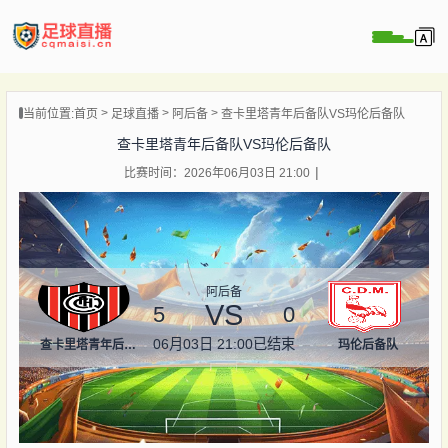
页
当前位置:
首页
足球直播
阿后备
查卡里塔青年后备队VS玛伦后备队
直播
查卡里塔青年后备队VS玛伦后备队
直播
比赛时间：2026年06月03日 21:00
录像
新闻
阿后备
VS
5
0
06月03日 21:00
已结束
查卡里塔青年后备队
玛伦后备队