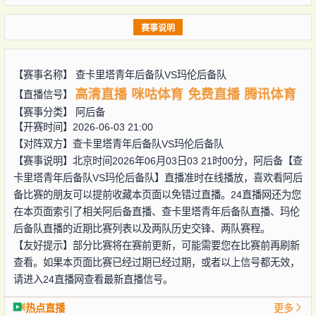
赛事说明
【赛事名称】
查卡里塔青年后备队VS玛伦后备队
高清直播
咪咕体育
免费直播
腾讯体育
【直播信号】
【赛事分类】
阿后备
【开赛时间】2026-06-03 21:00
【对阵双方】
查卡里塔青年后备队VS玛伦后备队
【赛事说明】北京时间2026年06月03日03 21时00分，阿后备【查
卡里塔青年后备队VS玛伦后备队】直播准时在线播放，喜欢看阿后
备比赛的朋友可以提前收藏本页面以免错过直播。24直播网还为您
在本页面索引了相关阿后备直播、查卡里塔青年后备队直播、玛伦
后备队直播的近期比赛列表以及两队历史交锋、两队赛程。
【友好提示】部分比赛将在赛前更新，可能需要您在比赛前再刷新
查看。如果本页面比赛已经过期已经过期，或者以上信号都无效，
请进入24直播网查看最新直播信号。
热点直播
更多