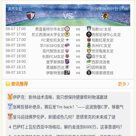
澳西女超
2026年08月07日 17:00
VS
vs
08-07 17:00
费雷曼特尔市女足
珀斯SC女足
vs
08-07 17:00
尼兰西澳洲大学女足
西部足球中心女足
vs
08-07 17:00
FC索伦托女足
珀斯红星女足
vs
08-07 18:00
华川KSPO女足
庆州FC女足
vs
08-07 18:00
现代制铁女足
世宗龟尾女足
vs
08-07 18:00
水原FCM女足
昌宁女足
vs
08-07 18:00
普罗斯佩联
西部流浪者
vs
08-07 18:15
黑镇斯巴达
因特莱恩
vs
08-07 18:15
伊斯特恩联
阿德莱德竞技
资讯推荐
更多
1
伊萨克：新帅战术清晰，我只想保持健康帮利物浦赢球
2
张稀哲替补绝杀，赛后发“I'm back！”——这波致敬C罗，够霸气
3
皇马迎战佛罗伦萨，新援成色几何？恩德里克的未来成了谜
4
巴萨盯上瓦伦西亚中场格拉，解约金涨到6000万，这事靠谱吗？